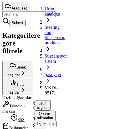
Aracı seç
Ürün
kataloğu
Submit
Steering
and
Kategorilere
Suspension
göre
products
filtrele
Süspansiyon
sistem
Binek
Şasi yayı
taşıtlar
Ticari
VKDL
taşıtlar
85171
Hızlı bağlantılar
Şasi
Ürün
Teknoloji
yayı
bilgileri
merkezi
Onarım
talimatları
VKDL
SSS
Uyumluluk
85171
Başlamadan