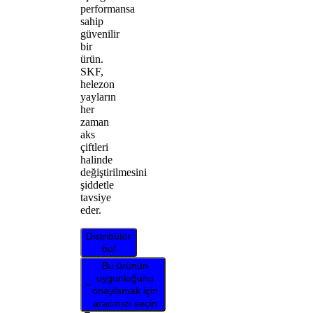
performansa
sahip
güvenilir
bir
ürün.
SKF,
helezon
yayların
her
zaman
aks
çiftleri
halinde
değiştirilmesini
şiddetle
tavsiye
eder.
Distribütör
bul
Bu ürünün
uygunluğunu
onaylamak için
aracınızı seçin