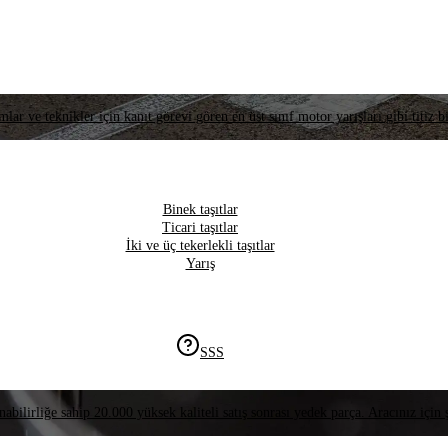
lar ve teknikler için kanıt görevi gören en üst sınıf motor yarışları gibi titiz bi
Binek taşıtlar
Ticari taşıtlar
İki ve üç tekerlekli taşıtlar
Yarış
SSS
nabilirliğe sahip 20.000 yüksek kaliteli satış sonrası yedek parça. Aracınız için