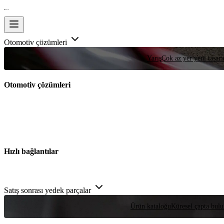
Otomotiv çözümleri
Yarış
Çok az yer yeni tasarım
Otomotiv çözümleri
Hızlı bağlantılar
Satış sonrası yedek parçalar
Ürün kataloğu
Küresel çapta bulu