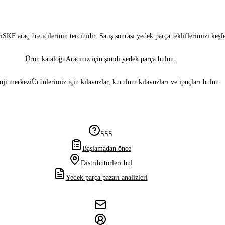
i
SKF araç üreticilerinin tercihidir. Satış sonrası yedek parça tekliflerimizi keşf
Ürün kataloğu
Aracınız için şimdi yedek parça bulun.
oji merkezi
Ürünlerimiz için kılavuzlar, kurulum kılavuzları ve ipuçları bulun.
SSS
Başlamadan önce
Distribütörleri bul
Yedek parça pazarı analizleri