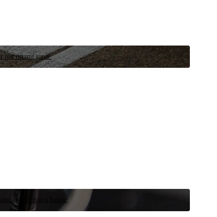
r test ortamı sunar.
 şimdi yedek parça bulun.