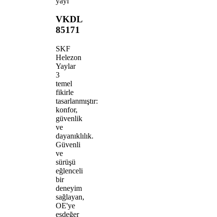
yayı
VKDL
85171
SKF
Helezon
Yaylar
3
temel
fikirle
tasarlanmıştır:
konfor,
güvenlik
ve
dayanıklılık.
Güvenli
ve
sürüşü
eğlenceli
bir
deneyim
sağlayan,
OE'ye
eşdeğer