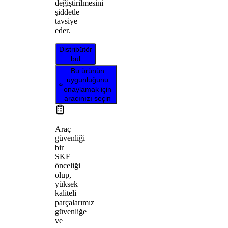
değiştirilmesini
şiddetle
tavsiye
eder.
Distribütör
bul
Bu ürünün
uygunluğunu
onaylamak için
aracınızı seçin
Araç
güvenliği
bir
SKF
önceliği
olup,
yüksek
kaliteli
parçalarımız
güvenliğe
ve