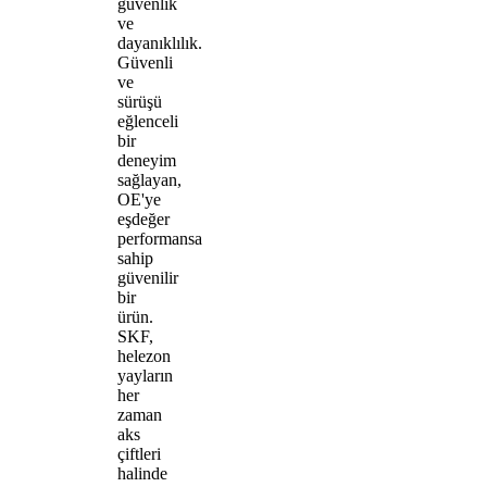
güvenlik
ve
dayanıklılık.
Güvenli
ve
sürüşü
eğlenceli
bir
deneyim
sağlayan,
OE'ye
eşdeğer
performansa
sahip
güvenilir
bir
ürün.
SKF,
helezon
yayların
her
zaman
aks
çiftleri
halinde