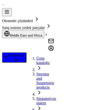
Otomotiv çözümleri
Satış sonrası yedek parçalar
Middle East and Africa
Filtrele ve
Ürün
Ara
kataloğu
Steering
and
Suspension
products
Süspansiyon
sistem