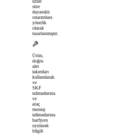
uzun
süre
dayanıklı
onarımlara
yönelik
olarak
tasarlanmıştır.
Ürün,
doğru
alet
takımları
kullanılarak
ve
SKF
talimatlarına
ve
araç
montaj
talimatlarına
harfiyen
uyularak
bilgili