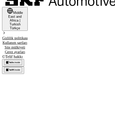
Middle
East and
Africa
|
Turkish
Türkçe
Gizlilik politikası
Kullanım şartları
Site mülkiyeti
Çerez ayarları
©
Telif hakkı