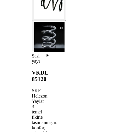
Şasi
yayı
VKDL
85120
SKF
Helezon
Yaylar
3
temel
fikirle
tasarlanmıştır:
konfor,