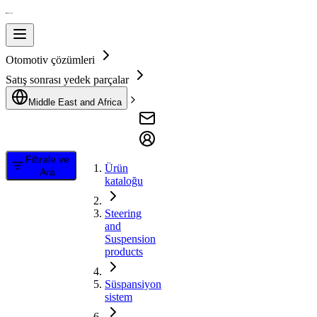
Otomotiv çözümleri
Satış sonrası yedek parçalar
Middle East and Africa
Filtrele ve
Ürün
Ara
kataloğu
Steering
and
Suspension
products
Süspansiyon
sistem