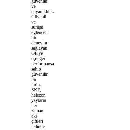
güvenlik
ve
dayanıklılık.
Güvenli
ve
sürüşü
eğlenceli
bir
deneyim
sağlayan,
OE'ye
eşdeğer
performansa
sahip
güvenilir
bir
ürün.
SKF,
helezon
yayların
her
zaman
aks
çiftleri
halinde