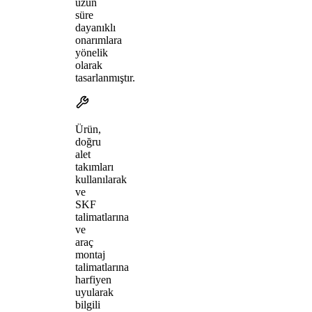
uzun
süre
dayanıklı
onarımlara
yönelik
olarak
tasarlanmıştır.
Ürün,
doğru
alet
takımları
kullanılarak
ve
SKF
talimatlarına
ve
araç
montaj
talimatlarına
harfiyen
uyularak
bilgili