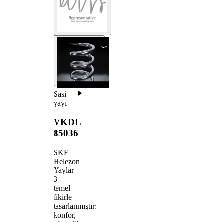
Şasi
yayı
VKDL
85036
SKF
Helezon
Yaylar
3
temel
fikirle
tasarlanmıştır:
konfor,