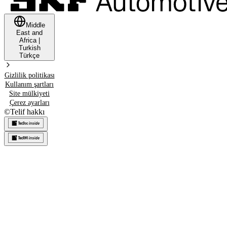
Middle
East and
Africa
|
Turkish
Türkçe
Gizlilik politikası
Kullanım şartları
Site mülkiyeti
Çerez ayarları
©
Telif hakkı