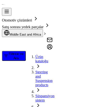
Otomotiv çözümleri
Satış sonrası yedek parçalar
Middle East and Africa
Filtrele ve
Ürün
Ara
kataloğu
Steering
and
Suspension
products
Süspansiyon
sistem