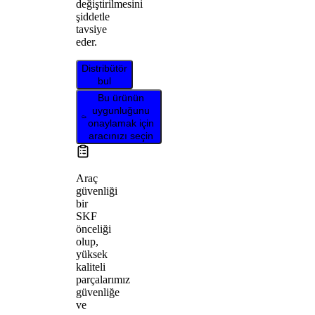
değiştirilmesini
şiddetle
tavsiye
eder.
Distribütör
bul
Bu ürünün
uygunluğunu
onaylamak için
aracınızı seçin
Araç
güvenliği
bir
SKF
önceliği
olup,
yüksek
kaliteli
parçalarımız
güvenliğe
ve