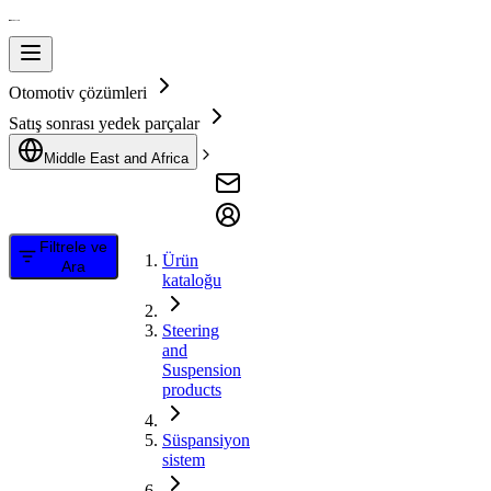
Otomotiv çözümleri
Satış sonrası yedek parçalar
Middle East and Africa
Filtrele ve
Ürün
Ara
kataloğu
Steering
and
Suspension
products
Süspansiyon
sistem