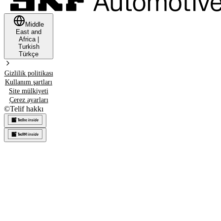
Middle
East and
Africa
|
Turkish
Türkçe
Gizlilik politikası
Kullanım şartları
Site mülkiyeti
Çerez ayarları
©
Telif hakkı