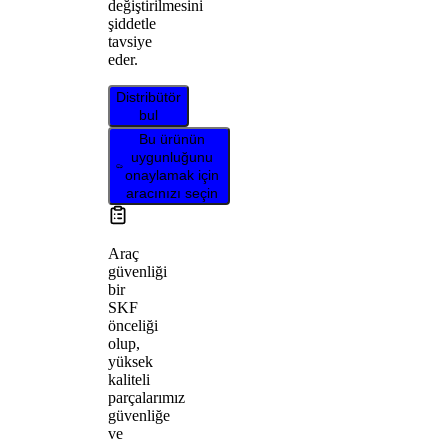
değiştirilmesini
şiddetle
tavsiye
eder.
Distribütör
bul
Bu ürünün
uygunluğunu
onaylamak için
aracınızı seçin
Araç
güvenliği
bir
SKF
önceliği
olup,
yüksek
kaliteli
parçalarımız
güvenliğe
ve