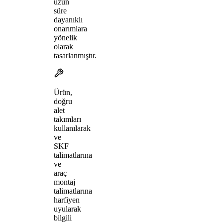
uzun
süre
dayanıklı
onarımlara
yönelik
olarak
tasarlanmıştır.
Ürün,
doğru
alet
takımları
kullanılarak
ve
SKF
talimatlarına
ve
araç
montaj
talimatlarına
harfiyen
uyularak
bilgili