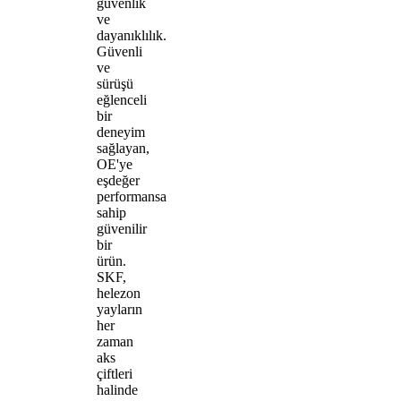
güvenlik
ve
dayanıklılık.
Güvenli
ve
sürüşü
eğlenceli
bir
deneyim
sağlayan,
OE'ye
eşdeğer
performansa
sahip
güvenilir
bir
ürün.
SKF,
helezon
yayların
her
zaman
aks
çiftleri
halinde