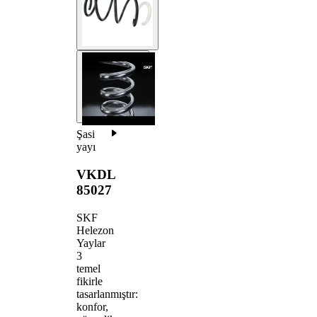
Şasi
yayı
VKDL
85027
SKF
Helezon
Yaylar
3
temel
fikirle
tasarlanmıştır:
konfor,