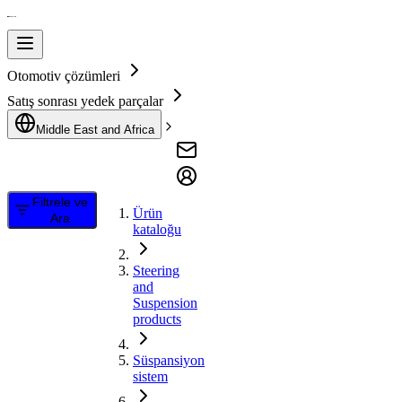
Otomotiv çözümleri
Satış sonrası yedek parçalar
Middle East and Africa
Filtrele ve
Ürün
Ara
kataloğu
Steering
and
Suspension
products
Süspansiyon
sistem