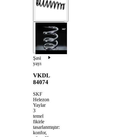
Şasi
yayı
VKDL
84074
SKF
Helezon
Yaylar
3
temel
fikirle
tasarlanmıştır:
konfor,