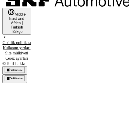
Middle
East and
Africa
|
Turkish
Türkçe
Gizlilik politikası
Kullanım şartları
Site mülkiyeti
Çerez ayarları
©
Telif hakkı