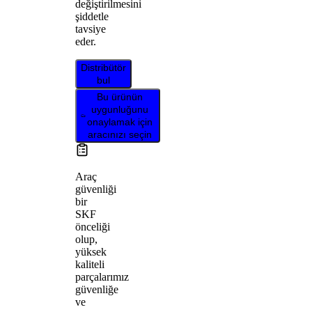
değiştirilmesini
şiddetle
tavsiye
eder.
Distribütör
bul
Bu ürünün
uygunluğunu
onaylamak için
aracınızı seçin
Araç
güvenliği
bir
SKF
önceliği
olup,
yüksek
kaliteli
parçalarımız
güvenliğe
ve