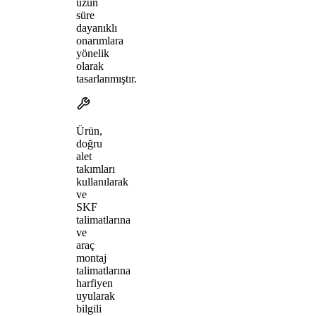
uzun
süre
dayanıklı
onarımlara
yönelik
olarak
tasarlanmıştır.
Ürün,
doğru
alet
takımları
kullanılarak
ve
SKF
talimatlarına
ve
araç
montaj
talimatlarına
harfiyen
uyularak
bilgili