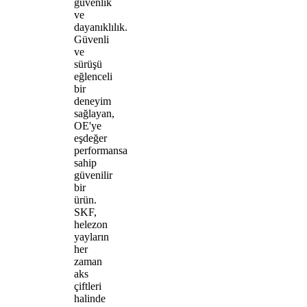
güvenlik
ve
dayanıklılık.
Güvenli
ve
sürüşü
eğlenceli
bir
deneyim
sağlayan,
OE'ye
eşdeğer
performansa
sahip
güvenilir
bir
ürün.
SKF,
helezon
yayların
her
zaman
aks
çiftleri
halinde