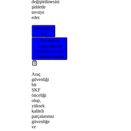
değiştirilmesini
şiddetle
tavsiye
eder.
Distribütör
bul
Bu ürünün
uygunluğunu
onaylamak için
aracınızı seçin
Araç
güvenliği
bir
SKF
önceliği
olup,
yüksek
kaliteli
parçalarımız
güvenliğe
ve