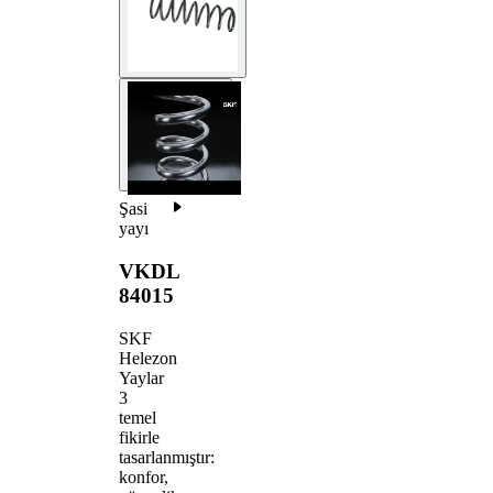
Şasi
yayı
VKDL
84015
SKF
Helezon
Yaylar
3
temel
fikirle
tasarlanmıştır:
konfor,