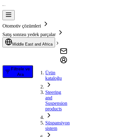
Otomotiv çözümleri
Satış sonrası yedek parçalar
Middle East and Africa
Filtrele ve
Ürün
Ara
kataloğu
Steering
and
Suspension
products
Süspansiyon
sistem