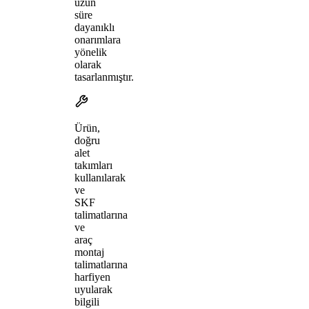
uzun
süre
dayanıklı
onarımlara
yönelik
olarak
tasarlanmıştır.
Ürün,
doğru
alet
takımları
kullanılarak
ve
SKF
talimatlarına
ve
araç
montaj
talimatlarına
harfiyen
uyularak
bilgili