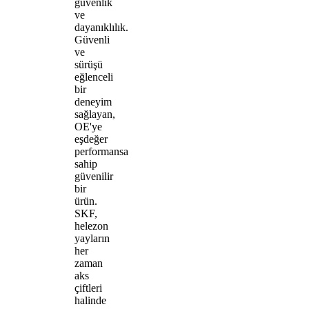
güvenlik
ve
dayanıklılık.
Güvenli
ve
sürüşü
eğlenceli
bir
deneyim
sağlayan,
OE'ye
eşdeğer
performansa
sahip
güvenilir
bir
ürün.
SKF,
helezon
yayların
her
zaman
aks
çiftleri
halinde