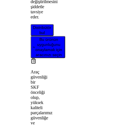
değiştirilmesini
şiddetle
tavsiye
eder.
Distribütör
bul
Bu ürünün
uygunluğunu
onaylamak için
aracınızı seçin
Araç
güvenliği
bir
SKF
önceliği
olup,
yüksek
kaliteli
parçalarımız
güvenliğe
ve