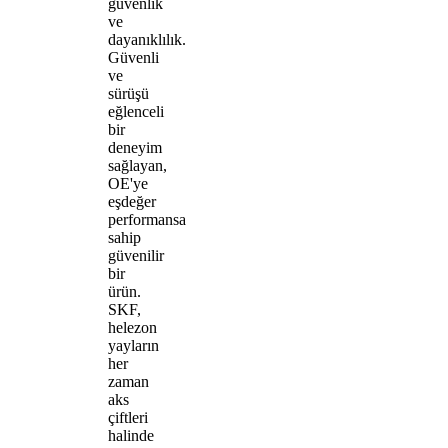
güvenlik
ve
dayanıklılık.
Güvenli
ve
sürüşü
eğlenceli
bir
deneyim
sağlayan,
OE'ye
eşdeğer
performansa
sahip
güvenilir
bir
ürün.
SKF,
helezon
yayların
her
zaman
aks
çiftleri
halinde