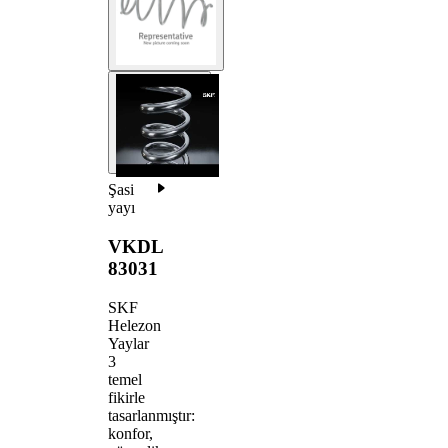
Şasi
yayı
VKDL
83031
SKF
Helezon
Yaylar
3
temel
fikirle
tasarlanmıştır:
konfor,