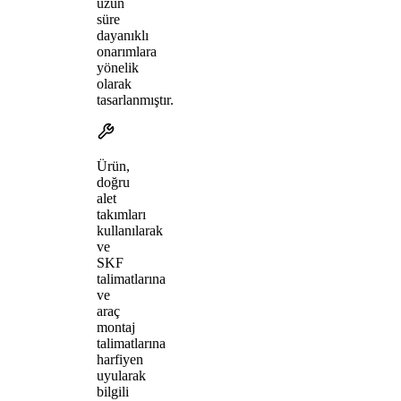
uzun
süre
dayanıklı
onarımlara
yönelik
olarak
tasarlanmıştır.
Ürün,
doğru
alet
takımları
kullanılarak
ve
SKF
talimatlarına
ve
araç
montaj
talimatlarına
harfiyen
uyularak
bilgili