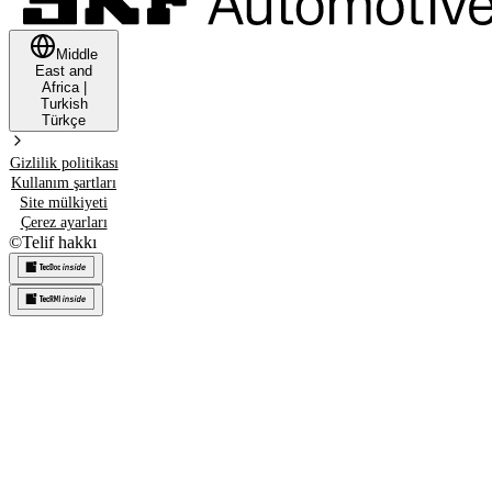
Middle
East and
Africa
|
Turkish
Türkçe
Gizlilik politikası
Kullanım şartları
Site mülkiyeti
Çerez ayarları
©
Telif hakkı