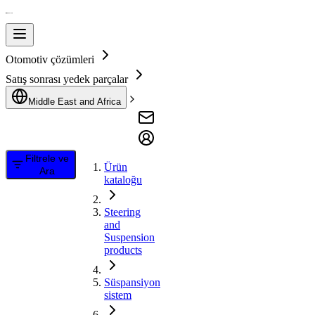
Otomotiv çözümleri
Satış sonrası yedek parçalar
Middle East and Africa
Filtrele ve
Ürün
Ara
kataloğu
Steering
and
Suspension
products
Süspansiyon
sistem