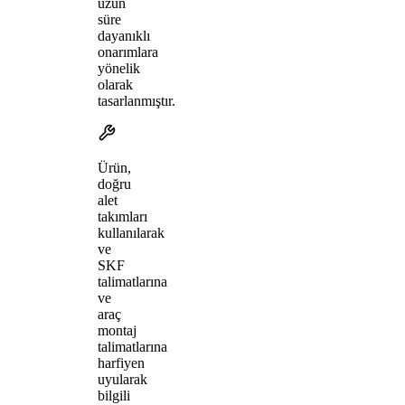
uzun
süre
dayanıklı
onarımlara
yönelik
olarak
tasarlanmıştır.
Ürün,
doğru
alet
takımları
kullanılarak
ve
SKF
talimatlarına
ve
araç
montaj
talimatlarına
harfiyen
uyularak
bilgili