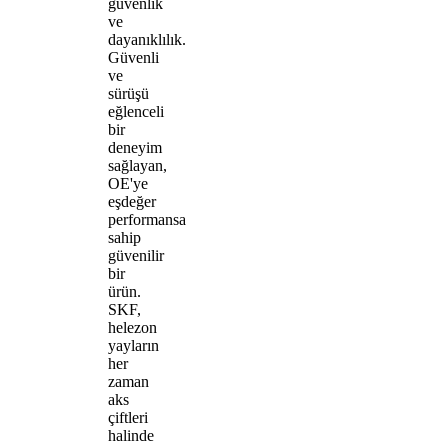
güvenlik
ve
dayanıklılık.
Güvenli
ve
sürüşü
eğlenceli
bir
deneyim
sağlayan,
OE'ye
eşdeğer
performansa
sahip
güvenilir
bir
ürün.
SKF,
helezon
yayların
her
zaman
aks
çiftleri
halinde