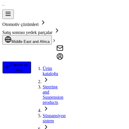
Otomotiv çözümleri
Satış sonrası yedek parçalar
Middle East and Africa
Filtrele ve
Ürün
Ara
kataloğu
Steering
and
Suspension
products
Süspansiyon
sistem