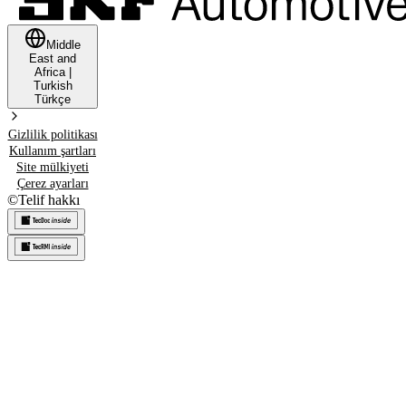
Middle
East and
Africa
|
Turkish
Türkçe
Gizlilik politikası
Kullanım şartları
Site mülkiyeti
Çerez ayarları
©
Telif hakkı