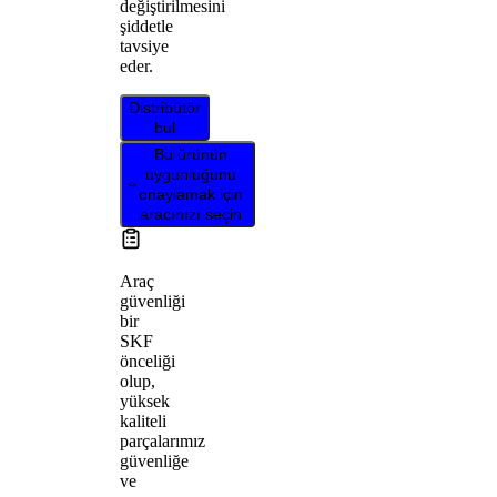
değiştirilmesini
şiddetle
tavsiye
eder.
Distribütör
bul
Bu ürünün
uygunluğunu
onaylamak için
aracınızı seçin
Araç
güvenliği
bir
SKF
önceliği
olup,
yüksek
kaliteli
parçalarımız
güvenliğe
ve