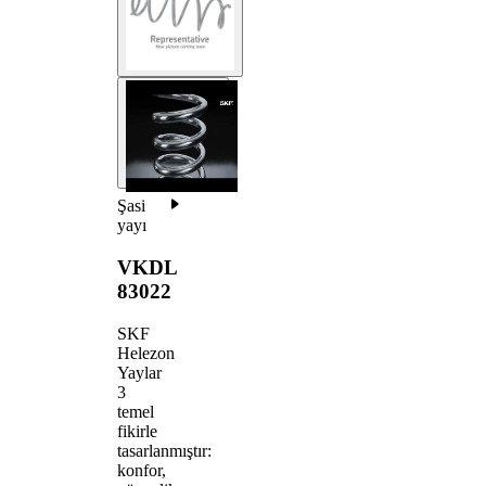
Şasi
yayı
VKDL
83022
SKF
Helezon
Yaylar
3
temel
fikirle
tasarlanmıştır:
konfor,