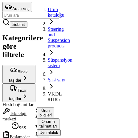
Aracı seç
Ürün
kataloğu
Submit
Steering
and
Kategorilere
Suspension
göre
products
filtrele
Süspansiyon
sistem
Binek
Şasi yayı
taşıtlar
Ticari
VKDL
taşıtlar
81185
Hızlı bağlantılar
Şasi
Ürün
Teknoloji
yayı
bilgileri
merkezi
Onarım
talimatları
VKDL
SSS
Uyumluluk
81185
Başlamadan