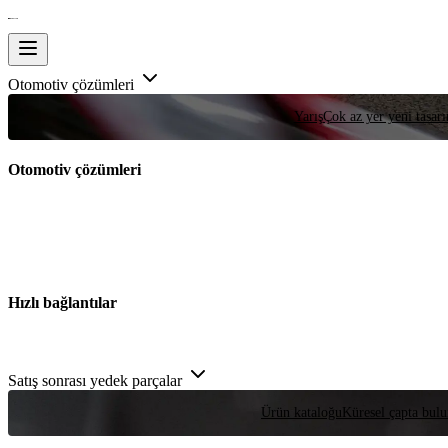
Otomotiv çözümleri
Yarış
Çok az yer yeni tasarım
Otomotiv çözümleri
Hızlı bağlantılar
Satış sonrası yedek parçalar
Ürün kataloğu
Küresel çapta bulu