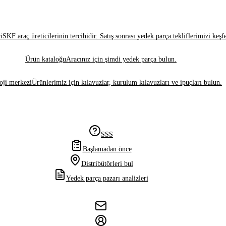
i
SKF araç üreticilerinin tercihidir. Satış sonrası yedek parça tekliflerimizi keşf
Ürün kataloğu
Aracınız için şimdi yedek parça bulun.
oji merkezi
Ürünlerimiz için kılavuzlar, kurulum kılavuzları ve ipuçları bulun.
SSS
Başlamadan önce
Distribütörleri bul
Yedek parça pazarı analizleri