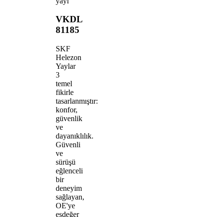
yayı
VKDL
81185
SKF
Helezon
Yaylar
3
temel
fikirle
tasarlanmıştır:
konfor,
güvenlik
ve
dayanıklılık.
Güvenli
ve
sürüşü
eğlenceli
bir
deneyim
sağlayan,
OE'ye
eşdeğer