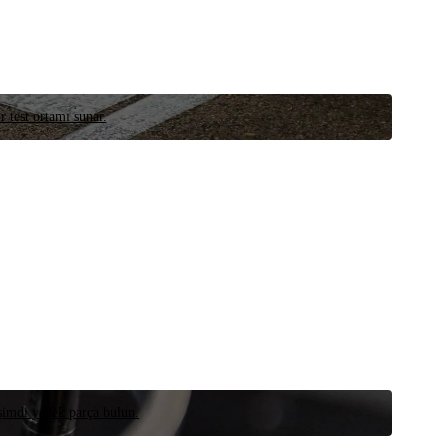
r test ortamı sunar.
 şimdi yedek parça bulun.