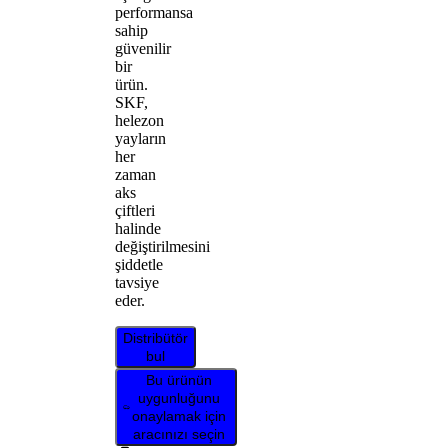
performansa
sahip
güvenilir
bir
ürün.
SKF,
helezon
yayların
her
zaman
aks
çiftleri
halinde
değiştirilmesini
şiddetle
tavsiye
eder.
Distribütör
bul
Bu ürünün
uygunluğunu
onaylamak için
aracınızı seçin