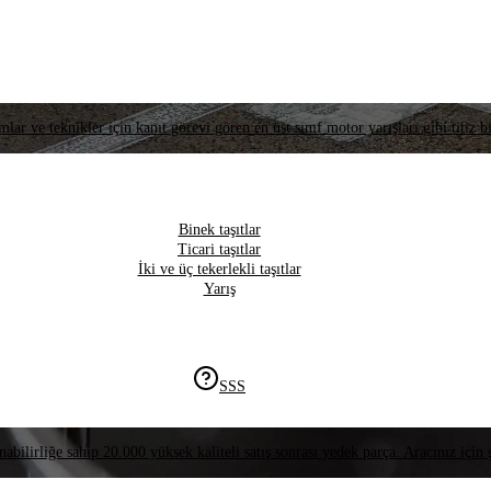
lar ve teknikler için kanıt görevi gören en üst sınıf motor yarışları gibi titiz bi
Binek taşıtlar
Ticari taşıtlar
İki ve üç tekerlekli taşıtlar
Yarış
SSS
nabilirliğe sahip 20.000 yüksek kaliteli satış sonrası yedek parça. Aracınız için