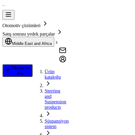
Otomotiv çözümleri
Satış sonrası yedek parçalar
Middle East and Africa
Filtrele ve
Ürün
Ara
kataloğu
Steering
and
Suspension
products
Süspansiyon
sistem