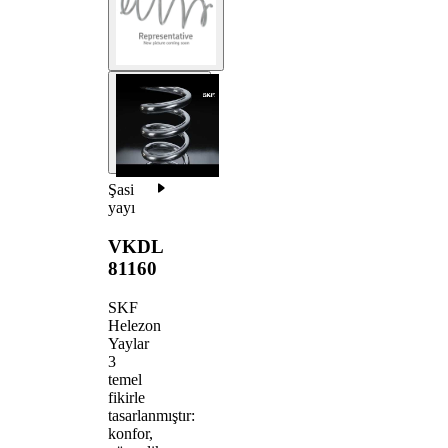
Şasi
yayı
VKDL
81160
SKF
Helezon
Yaylar
3
temel
fikirle
tasarlanmıştır:
konfor,