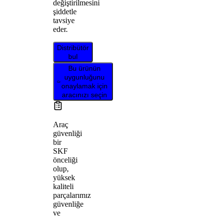
değiştirilmesini
şiddetle
tavsiye
eder.
Distribütör
bul
Bu ürünün
uygunluğunu
onaylamak için
aracınızı seçin
Araç
güvenliği
bir
SKF
önceliği
olup,
yüksek
kaliteli
parçalarımız
güvenliğe
ve