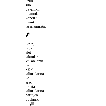
uzun
süre
dayanıklı
onarımlara
yönelik
olarak
tasarlanmıştır.
Ürün,
doğru
alet
takımları
kullanılarak
ve
SKF
talimatlarına
ve
araç
montaj
talimatlarına
harfiyen
uyularak
bilgili