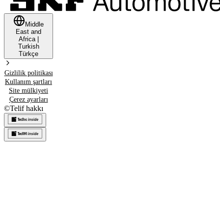
Middle
East and
Africa
|
Turkish
Türkçe
Gizlilik politikası
Kullanım şartları
Site mülkiyeti
Çerez ayarları
©
Telif hakkı