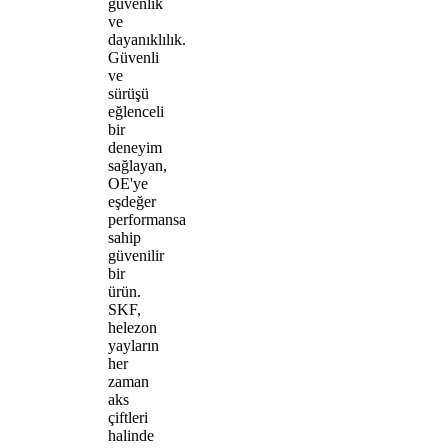
güvenlik
ve
dayanıklılık.
Güvenli
ve
sürüşü
eğlenceli
bir
deneyim
sağlayan,
OE'ye
eşdeğer
performansa
sahip
güvenilir
bir
ürün.
SKF,
helezon
yayların
her
zaman
aks
çiftleri
halinde