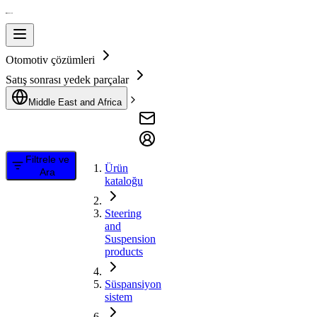
Otomotiv çözümleri
Satış sonrası yedek parçalar
Middle East and Africa
Filtrele ve
Ürün
Ara
kataloğu
Steering
and
Suspension
products
Süspansiyon
sistem