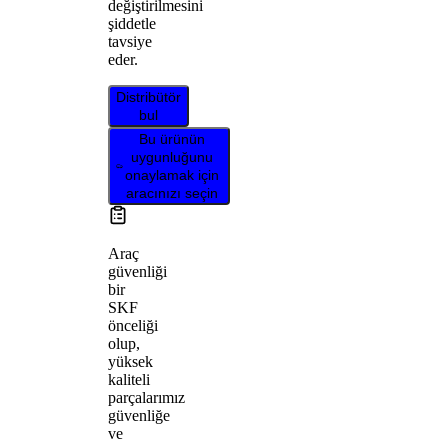
değiştirilmesini
şiddetle
tavsiye
eder.
Distribütör
bul
Bu ürünün
uygunluğunu
onaylamak için
aracınızı seçin
Araç
güvenliği
bir
SKF
önceliği
olup,
yüksek
kaliteli
parçalarımız
güvenliğe
ve