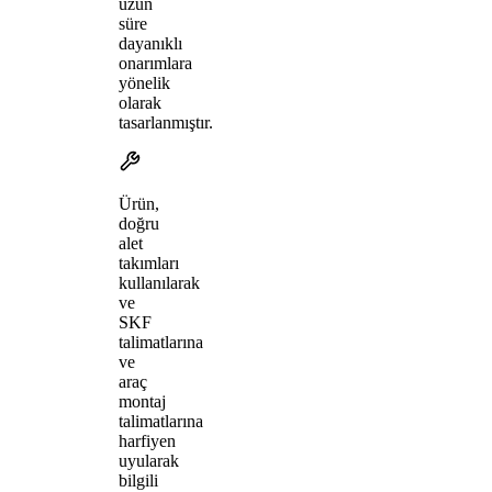
uzun
süre
dayanıklı
onarımlara
yönelik
olarak
tasarlanmıştır.
Ürün,
doğru
alet
takımları
kullanılarak
ve
SKF
talimatlarına
ve
araç
montaj
talimatlarına
harfiyen
uyularak
bilgili