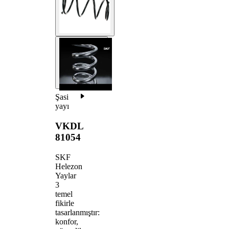
Şasi
yayı
VKDL
81054
SKF
Helezon
Yaylar
3
temel
fikirle
tasarlanmıştır:
konfor,