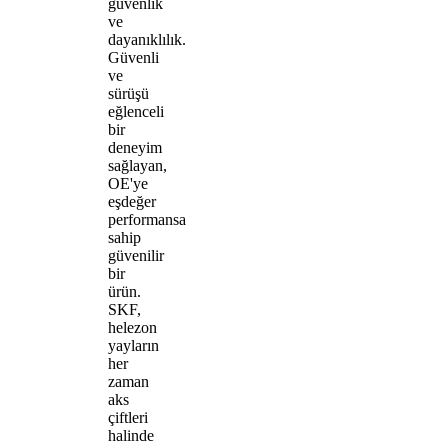
güvenlik
ve
dayanıklılık.
Güvenli
ve
sürüşü
eğlenceli
bir
deneyim
sağlayan,
OE'ye
eşdeğer
performansa
sahip
güvenilir
bir
ürün.
SKF,
helezon
yayların
her
zaman
aks
çiftleri
halinde