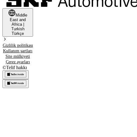
Middle
East and
Africa
|
Turkish
Türkçe
Gizlilik politikası
Kullanım şartları
Site mülkiyeti
Çerez ayarları
©
Telif hakkı