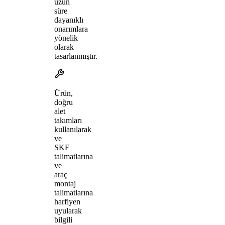
uzun
süre
dayanıklı
onarımlara
yönelik
olarak
tasarlanmıştır.
Ürün,
doğru
alet
takımları
kullanılarak
ve
SKF
talimatlarına
ve
araç
montaj
talimatlarına
harfiyen
uyularak
bilgili