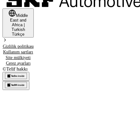
Middle
East and
Africa
|
Turkish
Türkçe
Gizlilik politikası
Kullanım şartları
Site mülkiyeti
Çerez ayarları
©
Telif hakkı