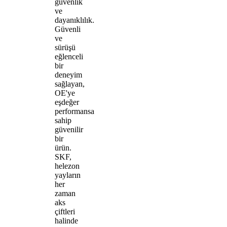
güvenlik
ve
dayanıklılık.
Güvenli
ve
sürüşü
eğlenceli
bir
deneyim
sağlayan,
OE'ye
eşdeğer
performansa
sahip
güvenilir
bir
ürün.
SKF,
helezon
yayların
her
zaman
aks
çiftleri
halinde