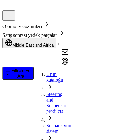
Otomotiv çözümleri
Satış sonrası yedek parçalar
Middle East and Africa
Filtrele ve
Ürün
Ara
kataloğu
Steering
and
Suspension
products
Süspansiyon
sistem