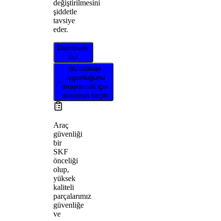
değiştirilmesini
şiddetle
tavsiye
eder.
Distribütör
bul
Bu ürünün
uygunluğunu
onaylamak için
aracınızı seçin
Araç
güvenliği
bir
SKF
önceliği
olup,
yüksek
kaliteli
parçalarımız
güvenliğe
ve