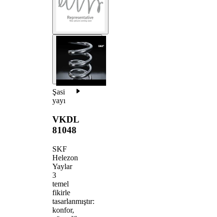
Şasi
yayı
VKDL
81048
SKF
Helezon
Yaylar
3
temel
fikirle
tasarlanmıştır:
konfor,