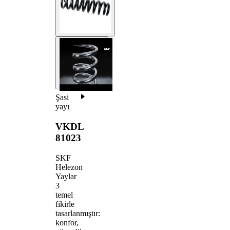
Şasi
yayı
VKDL
81023
SKF
Helezon
Yaylar
3
temel
fikirle
tasarlanmıştır:
konfor,