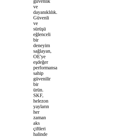
güvenlik
ve
dayanıklılık.
Güvenli
ve
sürüşü
eğlenceli
bir
deneyim
sağlayan,
OE'ye
eşdeğer
performansa
sahip
güvenilir
bir
ürün.
SKF,
helezon
yayların
her
zaman
aks
çiftleri
halinde