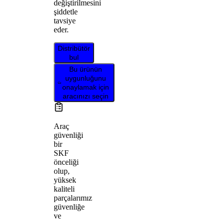
değiştirilmesini
şiddetle
tavsiye
eder.
Distribütör
bul
Bu ürünün
uygunluğunu
onaylamak için
aracınızı seçin
Araç
güvenliği
bir
SKF
önceliği
olup,
yüksek
kaliteli
parçalarımız
güvenliğe
ve