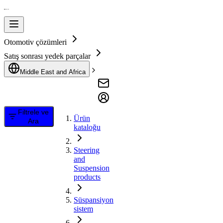
Otomotiv çözümleri
Satış sonrası yedek parçalar
Middle East and Africa
Filtrele ve
Ürün
Ara
kataloğu
Steering
and
Suspension
products
Süspansiyon
sistem