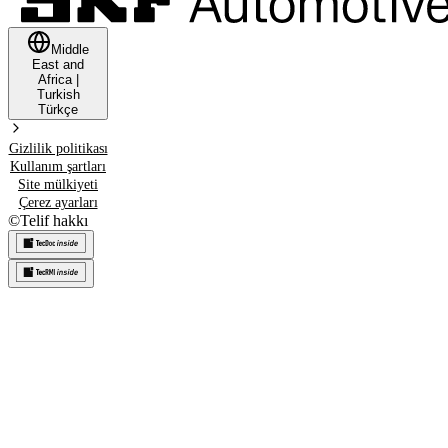
Middle
East and
Africa
|
Turkish
Türkçe
Gizlilik politikası
Kullanım şartları
Site mülkiyeti
Çerez ayarları
©
Telif hakkı