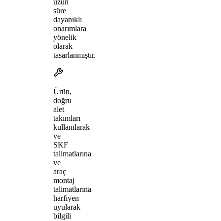
uzun
süre
dayanıklı
onarımlara
yönelik
olarak
tasarlanmıştır.
Ürün,
doğru
alet
takımları
kullanılarak
ve
SKF
talimatlarına
ve
araç
montaj
talimatlarına
harfiyen
uyularak
bilgili