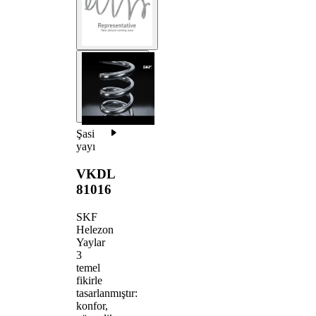
Şasi
yayı
VKDL
81016
SKF
Helezon
Yaylar
3
temel
fikirle
tasarlanmıştır:
konfor,