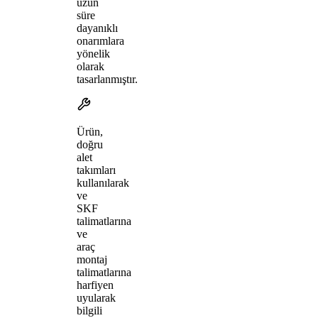
uzun
süre
dayanıklı
onarımlara
yönelik
olarak
tasarlanmıştır.
Ürün,
doğru
alet
takımları
kullanılarak
ve
SKF
talimatlarına
ve
araç
montaj
talimatlarına
harfiyen
uyularak
bilgili