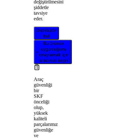
değiştirilmesini
şiddetle
tavsiye
eder.
Distribütör
bul
Bu ürünün
uygunluğunu
onaylamak için
aracınızı seçin
Araç
güvenliği
bir
SKF
önceliği
olup,
yüksek
kaliteli
parçalarımız
güvenliğe
ve