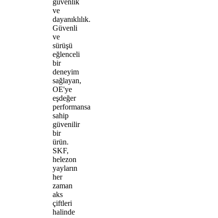
güvenlik
ve
dayanıklılık.
Güvenli
ve
sürüşü
eğlenceli
bir
deneyim
sağlayan,
OE'ye
eşdeğer
performansa
sahip
güvenilir
bir
ürün.
SKF,
helezon
yayların
her
zaman
aks
çiftleri
halinde