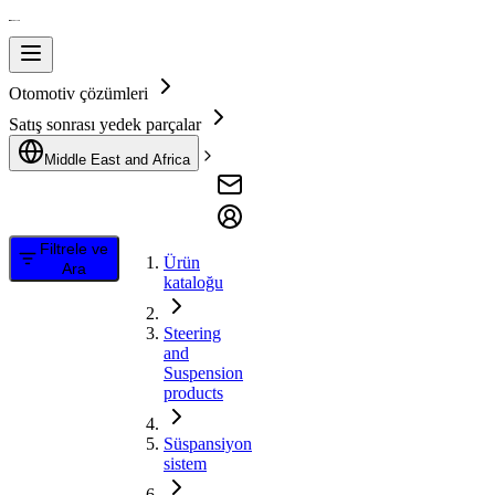
Otomotiv çözümleri
Satış sonrası yedek parçalar
Middle East and Africa
Filtrele ve
Ürün
Ara
kataloğu
Steering
and
Suspension
products
Süspansiyon
sistem