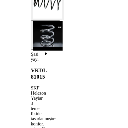
Şasi
yayı
VKDL
81015
SKF
Helezon
Yaylar
3
temel
fikirle
tasarlanmıştır:
konfor,