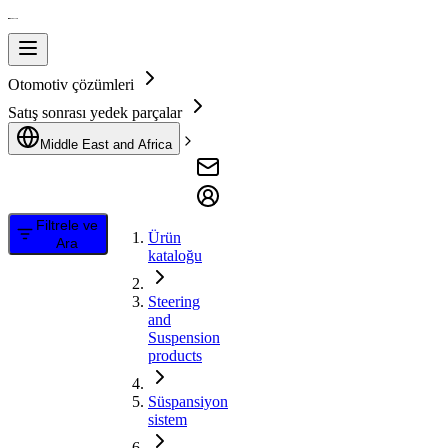
Otomotiv çözümleri
Satış sonrası yedek parçalar
Middle East and Africa
Filtrele ve
Ürün
Ara
kataloğu
Steering
and
Suspension
products
Süspansiyon
sistem