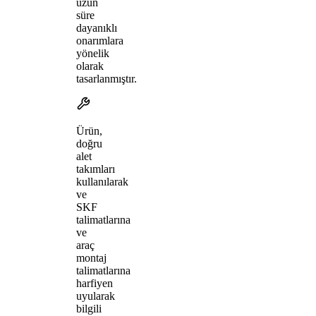
uzun
süre
dayanıklı
onarımlara
yönelik
olarak
tasarlanmıştır.
Ürün,
doğru
alet
takımları
kullanılarak
ve
SKF
talimatlarına
ve
araç
montaj
talimatlarına
harfiyen
uyularak
bilgili