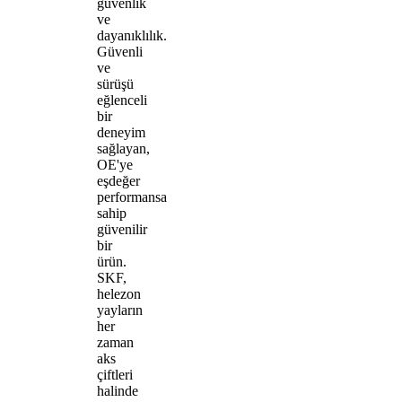
güvenlik
ve
dayanıklılık.
Güvenli
ve
sürüşü
eğlenceli
bir
deneyim
sağlayan,
OE'ye
eşdeğer
performansa
sahip
güvenilir
bir
ürün.
SKF,
helezon
yayların
her
zaman
aks
çiftleri
halinde