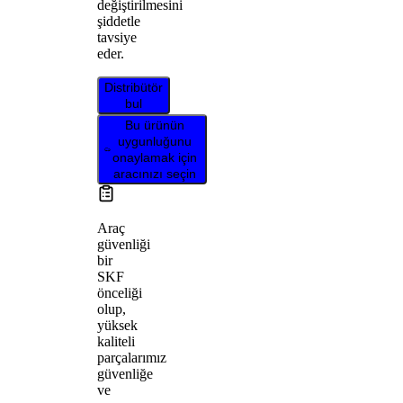
değiştirilmesini
şiddetle
tavsiye
eder.
Distribütör
bul
Bu ürünün
uygunluğunu
onaylamak için
aracınızı seçin
Araç
güvenliği
bir
SKF
önceliği
olup,
yüksek
kaliteli
parçalarımız
güvenliğe
ve