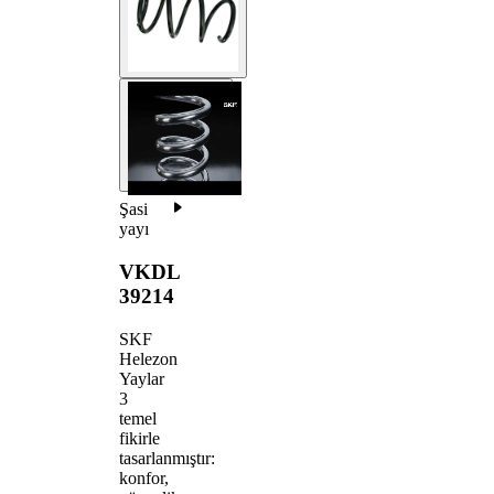
Şasi
yayı
VKDL
39214
SKF
Helezon
Yaylar
3
temel
fikirle
tasarlanmıştır:
konfor,