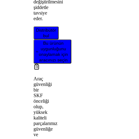
değiştirilmesini
şiddetle
tavsiye
eder.
Distribütör
bul
Bu ürünün
uygunluğunu
onaylamak için
aracınızı seçin
Araç
güvenliği
bir
SKF
önceliği
olup,
yüksek
kaliteli
parçalarımız
güvenliğe
ve