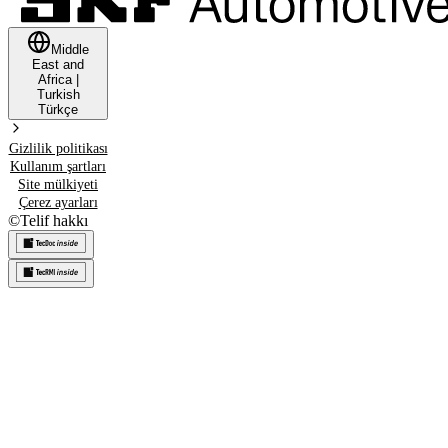
Middle
East and
Africa
|
Turkish
Türkçe
Gizlilik politikası
Kullanım şartları
Site mülkiyeti
Çerez ayarları
©
Telif hakkı