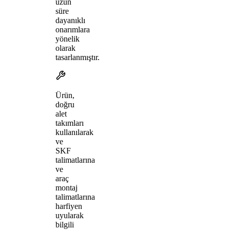
uzun
süre
dayanıklı
onarımlara
yönelik
olarak
tasarlanmıştır.
Ürün,
doğru
alet
takımları
kullanılarak
ve
SKF
talimatlarına
ve
araç
montaj
talimatlarına
harfiyen
uyularak
bilgili