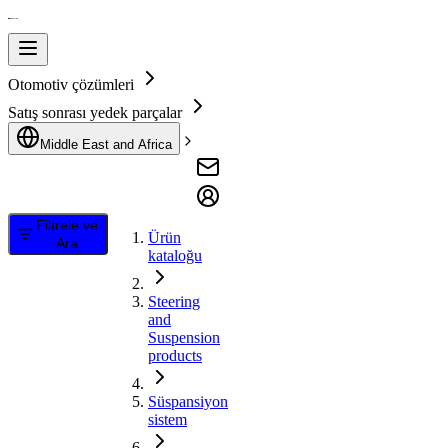
Otomotiv çözümleri
Satış sonrası yedek parçalar
Middle East and Africa
Filtrele ve
Ürün
Ara
kataloğu
Steering
and
Suspension
products
Süspansiyon
sistem