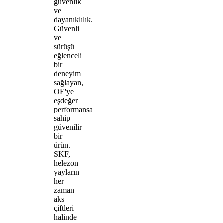
güvenlik
ve
dayanıklılık.
Güvenli
ve
sürüşü
eğlenceli
bir
deneyim
sağlayan,
OE'ye
eşdeğer
performansa
sahip
güvenilir
bir
ürün.
SKF,
helezon
yayların
her
zaman
aks
çiftleri
halinde