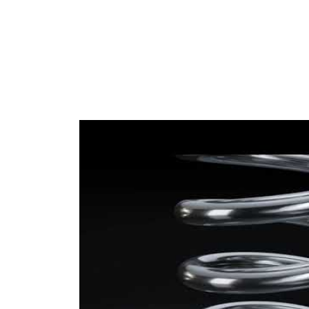
13,25
Tel çapı
mm