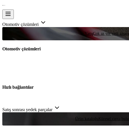
Otomotiv çözümleri
Yarış
Çok az yer yeni tasarım
Otomotiv çözümleri
Hızlı bağlantılar
Satış sonrası yedek parçalar
Ürün kataloğu
Küresel çapta bulu