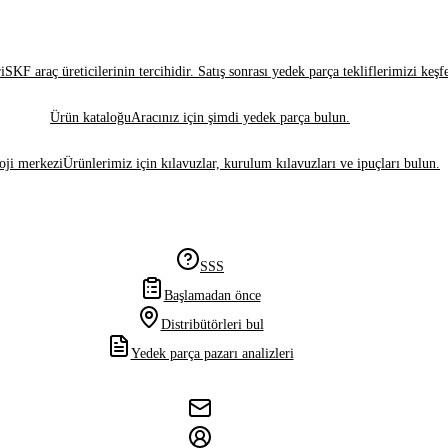
i
SKF araç üreticilerinin tercihidir. Satış sonrası yedek parça tekliflerimizi keşf
Ürün kataloğu
Aracınız için şimdi yedek parça bulun.
oji merkezi
Ürünlerimiz için kılavuzlar, kurulum kılavuzları ve ipuçları bulun.
SSS
Başlamadan önce
Distribütörleri bul
Yedek parça pazarı analizleri