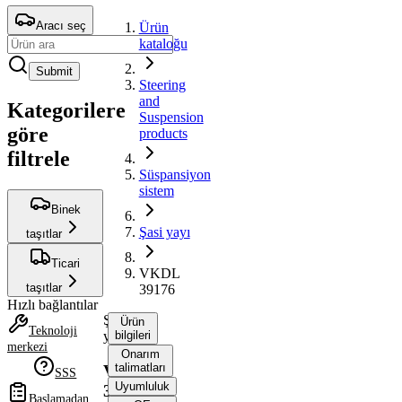
Aracı seç
Ürün
kataloğu
Submit
Steering
and
Kategorilere
Suspension
göre
products
filtrele
Süspansiyon
sistem
Binek
Şasi yayı
taşıtlar
Ticari
VKDL
taşıtlar
39176
Hızlı bağlantılar
Şasi
Ürün
Teknoloji
yayı
bilgileri
merkezi
Onarım
talimatları
VKDL
SSS
Uyumluluk
39176
Başlamadan