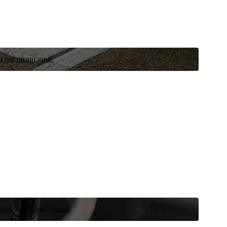
r test ortamı sunar.
 şimdi yedek parça bulun.