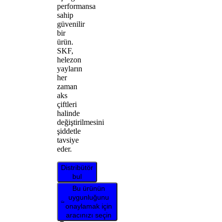
performansa
sahip
güvenilir
bir
ürün.
SKF,
helezon
yayların
her
zaman
aks
çiftleri
halinde
değiştirilmesini
şiddetle
tavsiye
eder.
Distribütör
bul
Bu ürünün
uygunluğunu
onaylamak için
aracınızı seçin