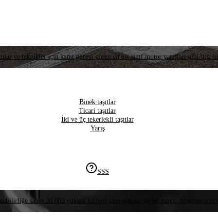
lar ve teknikler için kanıt görevi gören en üst sınıf motor yarışları gibi titiz bi
Binek taşıtlar
Ticari taşıtlar
İki ve üç tekerlekli taşıtlar
Yarış
SSS
nabilirliğe sahip 20.000 yüksek kaliteli satış sonrası yedek parça. Aracınız için