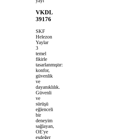
yayı
VKDL
39176
SKF
Helezon
Yaylar
3
temel
fikirle
tasarlanmıştır:
konfor,
güvenlik
ve
dayanıklılık.
Güvenli
ve
sürüşü
eğlenceli
bir
deneyim
sağlayan,
OE'ye
eşdeğer