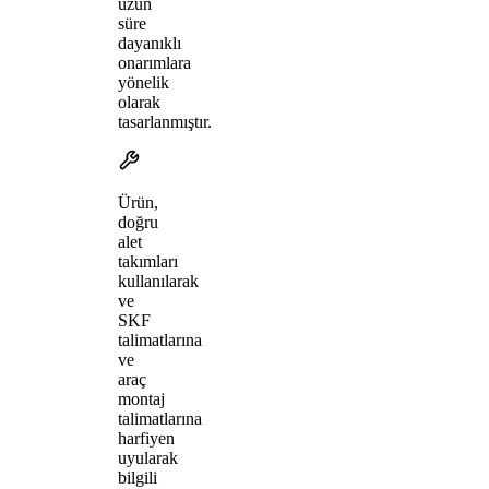
uzun
süre
dayanıklı
onarımlara
yönelik
olarak
tasarlanmıştır.
Ürün,
doğru
alet
takımları
kullanılarak
ve
SKF
talimatlarına
ve
araç
montaj
talimatlarına
harfiyen
uyularak
bilgili