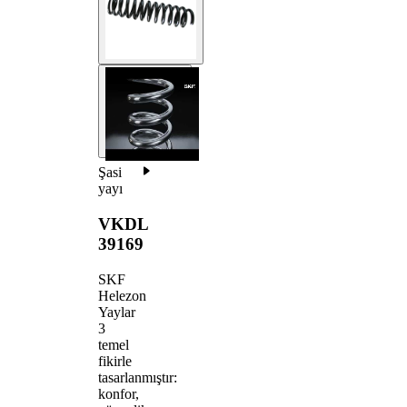
Şasi
yayı
VKDL
39169
SKF
Helezon
Yaylar
3
temel
fikirle
tasarlanmıştır:
konfor,