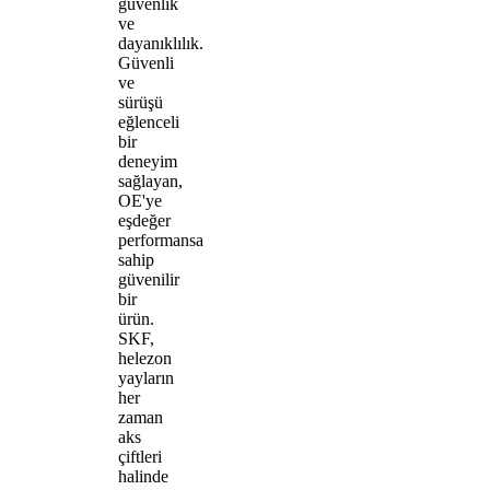
güvenlik
ve
dayanıklılık.
Güvenli
ve
sürüşü
eğlenceli
bir
deneyim
sağlayan,
OE'ye
eşdeğer
performansa
sahip
güvenilir
bir
ürün.
SKF,
helezon
yayların
her
zaman
aks
çiftleri
halinde