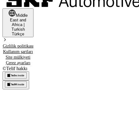
Middle
East and
Africa
|
Turkish
Türkçe
Gizlilik politikası
Kullanım şartları
Site mülkiyeti
Çerez ayarları
©
Telif hakkı