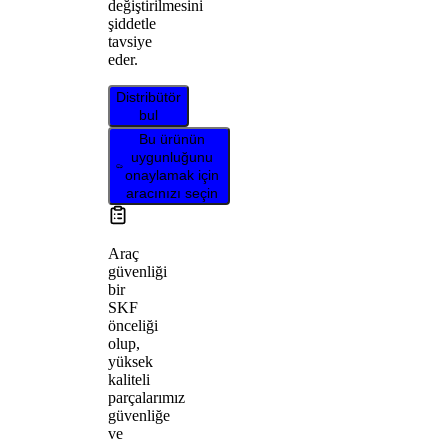
değiştirilmesini
şiddetle
tavsiye
eder.
Distribütör
bul
Bu ürünün
uygunluğunu
onaylamak için
aracınızı seçin
Araç
güvenliği
bir
SKF
önceliği
olup,
yüksek
kaliteli
parçalarımız
güvenliğe
ve