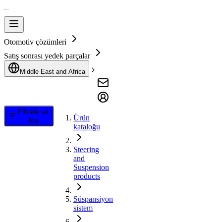
Otomotiv çözümleri
Satış sonrası yedek parçalar
Middle East and Africa
Filtrele ve
Ürün
Ara
kataloğu
Steering
and
Suspension
products
Süspansiyon
sistem