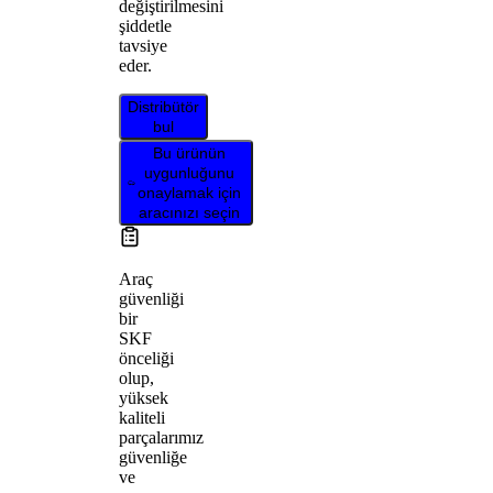
değiştirilmesini
şiddetle
tavsiye
eder.
Distribütör
bul
Bu ürünün
uygunluğunu
onaylamak için
aracınızı seçin
Araç
güvenliği
bir
SKF
önceliği
olup,
yüksek
kaliteli
parçalarımız
güvenliğe
ve