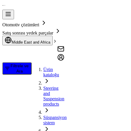
Otomotiv çözümleri
Satış sonrası yedek parçalar
Middle East and Africa
Filtrele ve
Ürün
Ara
kataloğu
Steering
and
Suspension
products
Süspansiyon
sistem