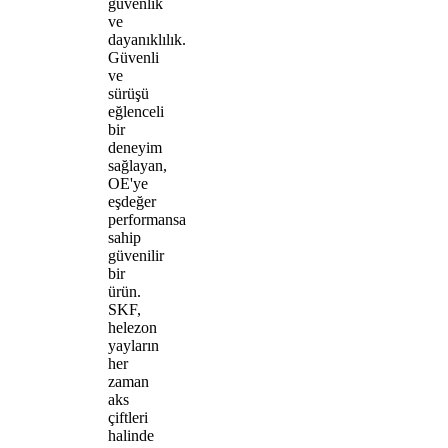
güvenlik
ve
dayanıklılık.
Güvenli
ve
sürüşü
eğlenceli
bir
deneyim
sağlayan,
OE'ye
eşdeğer
performansa
sahip
güvenilir
bir
ürün.
SKF,
helezon
yayların
her
zaman
aks
çiftleri
halinde