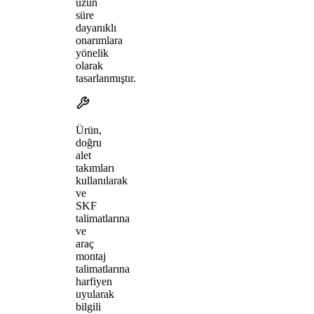
uzun
süre
dayanıklı
onarımlara
yönelik
olarak
tasarlanmıştır.
Ürün,
doğru
alet
takımları
kullanılarak
ve
SKF
talimatlarına
ve
araç
montaj
talimatlarına
harfiyen
uyularak
bilgili