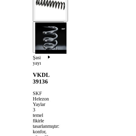
Şasi
yayı
VKDL
39136
SKF
Helezon
Yaylar
3
temel
fikirle
tasarlanmıştır:
konfor,