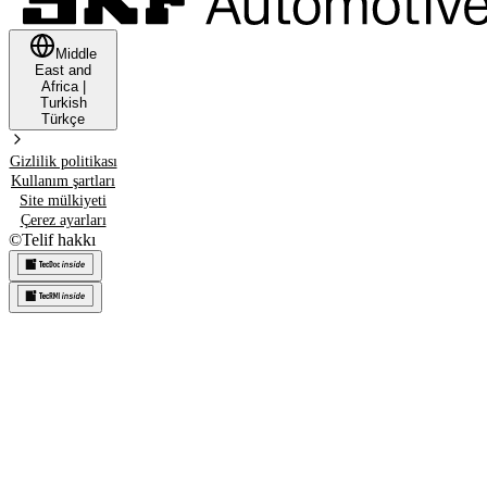
Middle
East and
Africa
|
Turkish
Türkçe
Gizlilik politikası
Kullanım şartları
Site mülkiyeti
Çerez ayarları
©
Telif hakkı