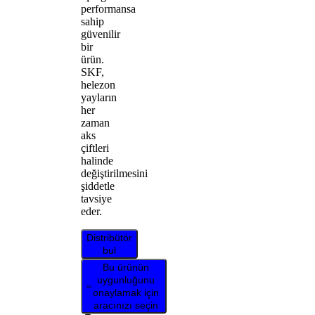
performansa
sahip
güvenilir
bir
ürün.
SKF,
helezon
yayların
her
zaman
aks
çiftleri
halinde
değiştirilmesini
şiddetle
tavsiye
eder.
Distribütör
bul
Bu ürünün
uygunluğunu
onaylamak için
aracınızı seçin