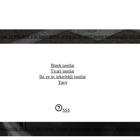
lar ve teknikler için kanıt görevi gören en üst sınıf motor yarışları gibi titiz bi
Binek taşıtlar
Ticari taşıtlar
İki ve üç tekerlekli taşıtlar
Yarış
SSS
nabilirliğe sahip 20.000 yüksek kaliteli satış sonrası yedek parça. Aracınız için