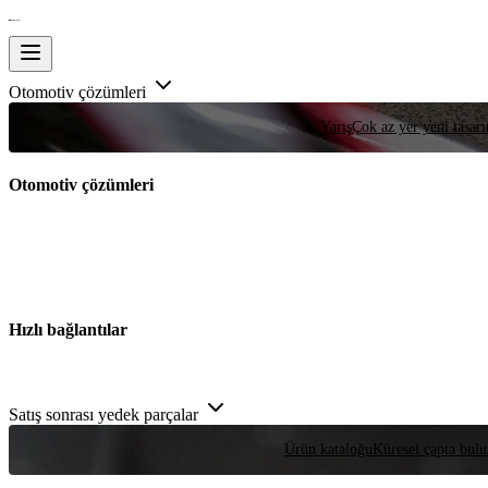
Otomotiv çözümleri
Yarış
Çok az yer yeni tasarım
Otomotiv çözümleri
Hızlı bağlantılar
Satış sonrası yedek parçalar
Ürün kataloğu
Küresel çapta bulu