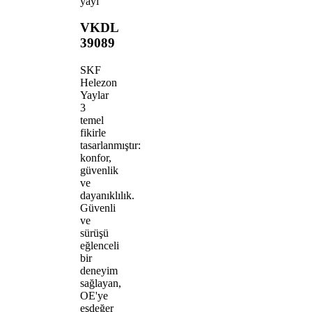
yayı
VKDL
39089
SKF
Helezon
Yaylar
3
temel
fikirle
tasarlanmıştır:
konfor,
güvenlik
ve
dayanıklılık.
Güvenli
ve
sürüşü
eğlenceli
bir
deneyim
sağlayan,
OE'ye
eşdeğer