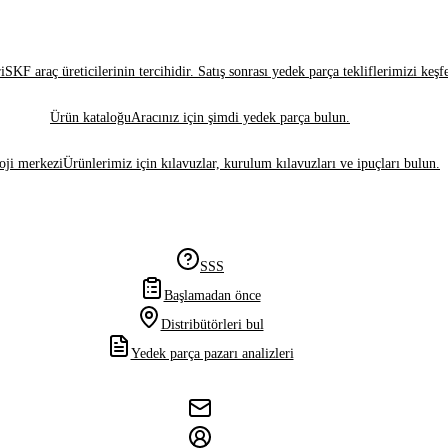
i
SKF araç üreticilerinin tercihidir. Satış sonrası yedek parça tekliflerimizi keşf
Ürün kataloğu
Aracınız için şimdi yedek parça bulun.
oji merkezi
Ürünlerimiz için kılavuzlar, kurulum kılavuzları ve ipuçları bulun.
SSS
Başlamadan önce
Distribütörleri bul
Yedek parça pazarı analizleri