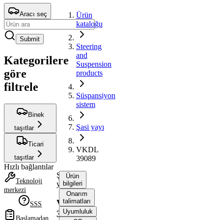
Aracı seç
Ürün
kataloğu
Submit
Steering
and
Kategorilere
Suspension
göre
products
filtrele
Süspansiyon
sistem
Binek
Şasi yayı
taşıtlar
Ticari
VKDL
taşıtlar
39089
Hızlı bağlantılar
Şasi
Ürün
Teknoloji
yayı
bilgileri
merkezi
Onarım
talimatları
VKDL
SSS
Uyumluluk
39089
Başlamadan