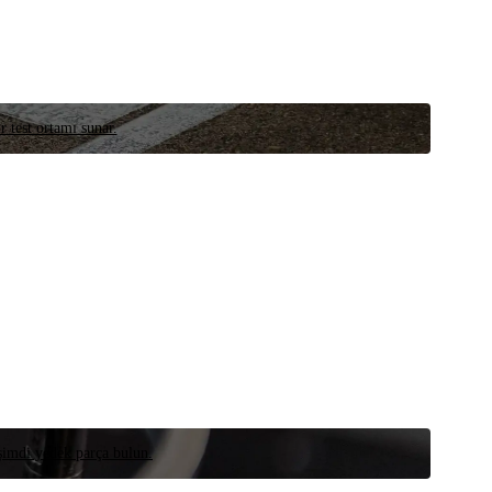
r test ortamı sunar.
 şimdi yedek parça bulun.