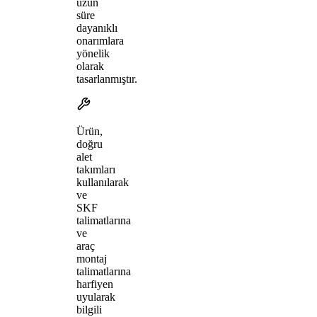
uzun
süre
dayanıklı
onarımlara
yönelik
olarak
tasarlanmıştır.
Ürün,
doğru
alet
takımları
kullanılarak
ve
SKF
talimatlarına
ve
araç
montaj
talimatlarına
harfiyen
uyularak
bilgili