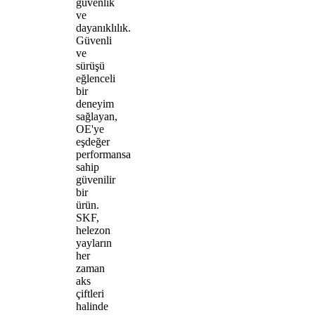
güvenlik
ve
dayanıklılık.
Güvenli
ve
sürüşü
eğlenceli
bir
deneyim
sağlayan,
OE'ye
eşdeğer
performansa
sahip
güvenilir
bir
ürün.
SKF,
helezon
yayların
her
zaman
aks
çiftleri
halinde