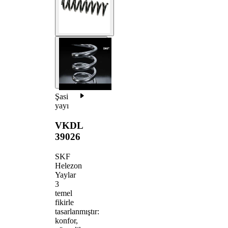
Şasi
yayı
VKDL
39026
SKF
Helezon
Yaylar
3
temel
fikirle
tasarlanmıştır:
konfor,