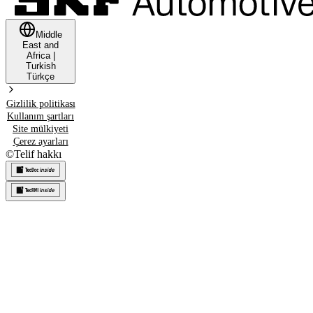
Middle
East and
Africa
|
Turkish
Türkçe
Gizlilik politikası
Kullanım şartları
Site mülkiyeti
Çerez ayarları
©
Telif hakkı