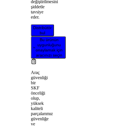
değiştirilmesini
şiddetle
tavsiye
eder.
Distribütör
bul
Bu ürünün
uygunluğunu
onaylamak için
aracınızı seçin
Araç
güvenliği
bir
SKF
önceliği
olup,
yüksek
kaliteli
parçalarımız
güvenliğe
ve