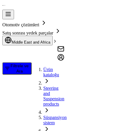
Otomotiv çözümleri
Satış sonrası yedek parçalar
Middle East and Africa
Filtrele ve
Ürün
Ara
kataloğu
Steering
and
Suspension
products
Süspansiyon
sistem