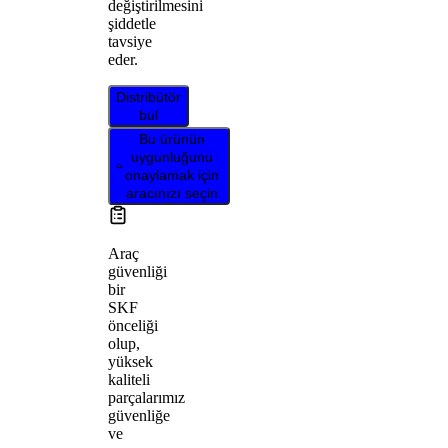
değiştirilmesini
şiddetle
tavsiye
eder.
Distribütör
bul
Bu ürünün
uygunluğunu
onaylamak için
aracınızı seçin
Araç
güvenliği
bir
SKF
önceliği
olup,
yüksek
kaliteli
parçalarımız
güvenliğe
ve