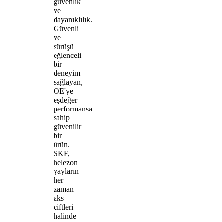
güvenlik
ve
dayanıklılık.
Güvenli
ve
sürüşü
eğlenceli
bir
deneyim
sağlayan,
OE'ye
eşdeğer
performansa
sahip
güvenilir
bir
ürün.
SKF,
helezon
yayların
her
zaman
aks
çiftleri
halinde