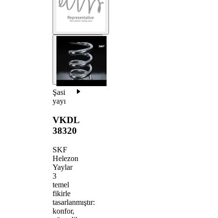
Şasi
yayı
VKDL
38320
SKF
Helezon
Yaylar
3
temel
fikirle
tasarlanmıştır:
konfor,