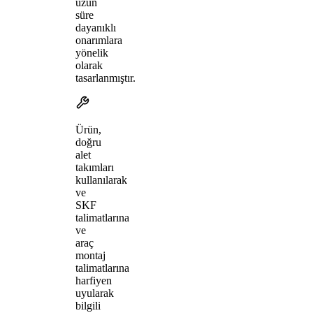
uzun
süre
dayanıklı
onarımlara
yönelik
olarak
tasarlanmıştır.
Ürün,
doğru
alet
takımları
kullanılarak
ve
SKF
talimatlarına
ve
araç
montaj
talimatlarına
harfiyen
uyularak
bilgili