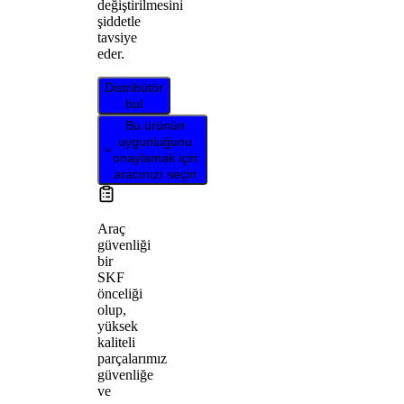
değiştirilmesini
şiddetle
tavsiye
eder.
Distribütör
bul
Bu ürünün
uygunluğunu
onaylamak için
aracınızı seçin
Araç
güvenliği
bir
SKF
önceliği
olup,
yüksek
kaliteli
parçalarımız
güvenliğe
ve