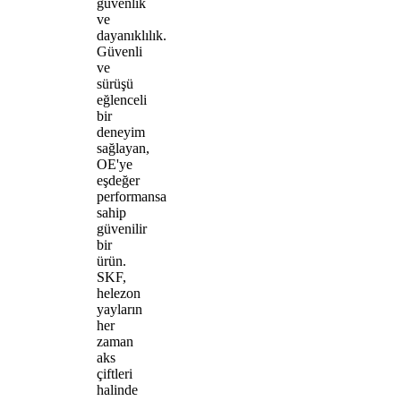
güvenlik
ve
dayanıklılık.
Güvenli
ve
sürüşü
eğlenceli
bir
deneyim
sağlayan,
OE'ye
eşdeğer
performansa
sahip
güvenilir
bir
ürün.
SKF,
helezon
yayların
her
zaman
aks
çiftleri
halinde