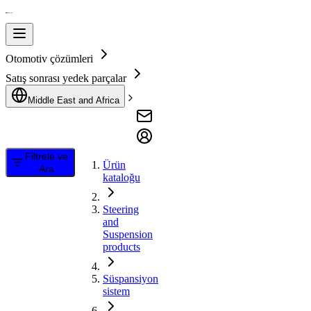
Otomotiv çözümleri
Satış sonrası yedek parçalar
Middle East and Africa
Filtrele ve
Ürün
Ara
kataloğu
Steering
and
Suspension
products
Süspansiyon
sistem