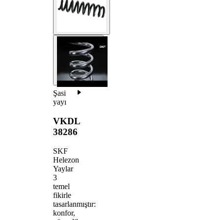
Şasi
yayı
VKDL
38286
SKF
Helezon
Yaylar
3
temel
fikirle
tasarlanmıştır:
konfor,