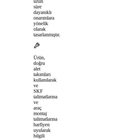
uzun
süre
dayanıklı
onarımlara
yönelik
olarak
tasarlanmıştır.
Ürün,
doğru
alet
takımları
kullanılarak
ve
SKF
talimatlarına
ve
araç
montaj
talimatlarına
harfiyen
uyularak
bilgili