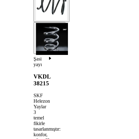
Şasi
yayı
VKDL
38215
SKF
Helezon
Yaylar
3
temel
fikirle
tasarlanmıştır:
konfor,