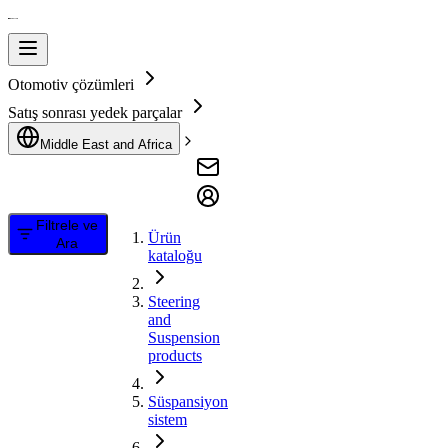
Otomotiv çözümleri
Satış sonrası yedek parçalar
Middle East and Africa
Filtrele ve
Ürün
Ara
kataloğu
Steering
and
Suspension
products
Süspansiyon
sistem