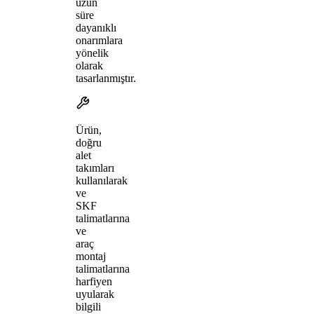
uzun
süre
dayanıklı
onarımlara
yönelik
olarak
tasarlanmıştır.
Ürün,
doğru
alet
takımları
kullanılarak
ve
SKF
talimatlarına
ve
araç
montaj
talimatlarına
harfiyen
uyularak
bilgili