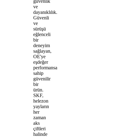
güvenlik
ve
dayanıklılık.
Güvenli
ve
sürüşü
eğlenceli
bir
deneyim
sağlayan,
OE'ye
eşdeğer
performansa
sahip
güvenilir
bir
ürün.
SKF,
helezon
yayların
her
zaman
aks
çiftleri
halinde