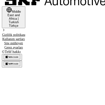
Middle
East and
Africa
|
Turkish
Türkçe
Gizlilik politikası
Kullanım şartları
Site mülkiyeti
Çerez ayarları
©
Telif hakkı