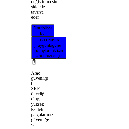
değiştirilmesini
şiddetle
tavsiye
eder.
Distribütör
bul
Bu ürünün
uygunluğunu
onaylamak için
aracınızı seçin
Araç
güvenliği
bir
SKF
önceliği
olup,
yüksek
kaliteli
parçalarımız
güvenliğe
ve