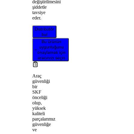
değiştirilmesini
şiddetle
tavsiye
eder.
Distribütör
bul
Bu ürünün
uygunluğunu
onaylamak için
aracınızı seçin
Araç
güvenliği
bir
SKF
önceliği
olup,
yüksek
kaliteli
parçalarımız
güvenliğe
ve