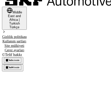
Middle
East and
Africa
|
Turkish
Türkçe
Gizlilik politikası
Kullanım şartları
Site mülkiyeti
Çerez ayarları
©
Telif hakkı