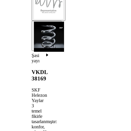
Şasi
yayı
VKDL
38169
SKF
Helezon
Yaylar
3
temel
fikirle
tasarlanmıştır:
konfor,