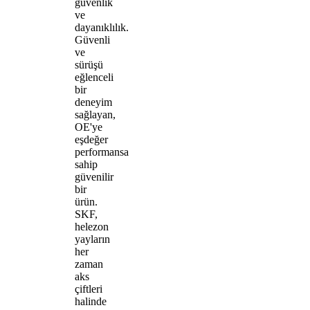
güvenlik
ve
dayanıklılık.
Güvenli
ve
sürüşü
eğlenceli
bir
deneyim
sağlayan,
OE'ye
eşdeğer
performansa
sahip
güvenilir
bir
ürün.
SKF,
helezon
yayların
her
zaman
aks
çiftleri
halinde