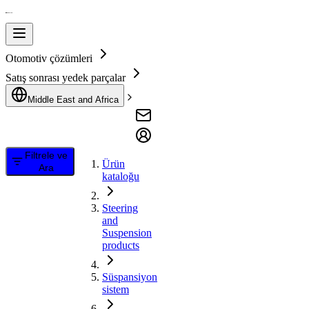
Otomotiv çözümleri
Satış sonrası yedek parçalar
Middle East and Africa
Filtrele ve
Ürün
Ara
kataloğu
Steering
and
Suspension
products
Süspansiyon
sistem