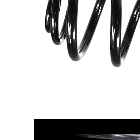
ürün/
kovansız
İlave
açıklama
Vida
dişlerinin
7
sayısı
Renk
yeşil
işareti
(2x)
10,10
Tel çapı
mm
Tel çapı
15,85
1
mm
Tel çapı
10,75
2
mm