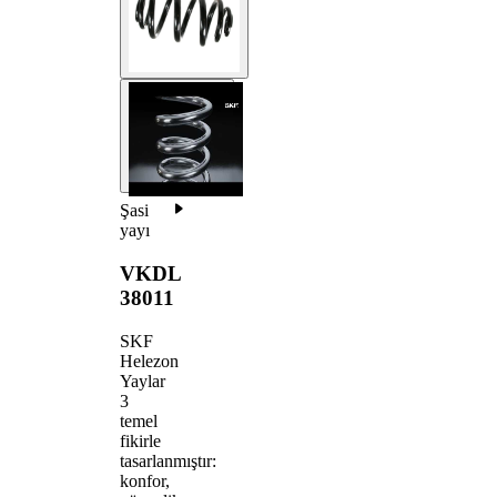
Şasi
yayı
VKDL
38011
SKF
Helezon
Yaylar
3
temel
fikirle
tasarlanmıştır:
konfor,