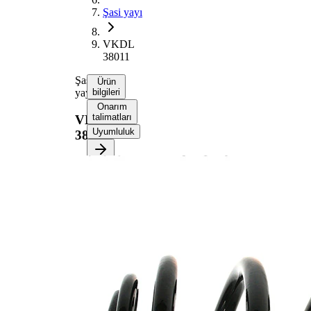
Şasi yayı
VKDL
38011
Şasi
Ürün
yayı
bilgileri
Onarım
talimatları
VKDL
Uyumluluk
38011
Ürün bilgileri
Özellik
Değer
Montaj
Arka
tarafı
aks
Uzunluk
250 mm
Ağırlık
2,65 kg
Mini
Yay şekli
blok
Dış çap
146 mm
İlave