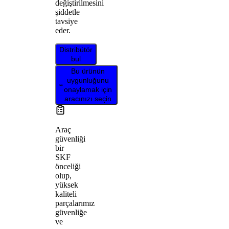
değiştirilmesini
şiddetle
tavsiye
eder.
Distribütör
bul
Bu ürünün
uygunluğunu
onaylamak için
aracınızı seçin
Araç
güvenliği
bir
SKF
önceliği
olup,
yüksek
kaliteli
parçalarımız
güvenliğe
ve