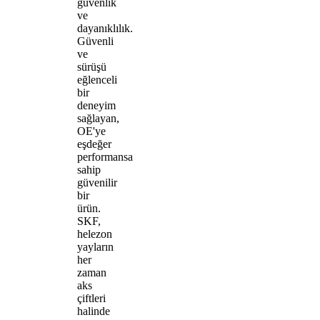
güvenlik
ve
dayanıklılık.
Güvenli
ve
sürüşü
eğlenceli
bir
deneyim
sağlayan,
OE'ye
eşdeğer
performansa
sahip
güvenilir
bir
ürün.
SKF,
helezon
yayların
her
zaman
aks
çiftleri
halinde