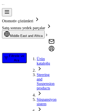
Otomotiv çözümleri
Satış sonrası yedek parçalar
Middle East and Africa
Filtrele ve
Ürün
Ara
kataloğu
Steering
and
Suspension
products
Süspansiyon
sistem