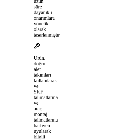
uzun
süre
dayanıklı
onarımlara
yönelik
olarak
tasarlanmıştır.
Ürün,
doğru
alet
takımları
kullanılarak
ve
SKF
talimatlarına
ve
araç
montaj
talimatlarına
harfiyen
uyularak
bilgili