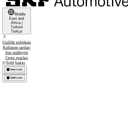
Middle
East and
Africa
|
Turkish
Türkçe
Gizlilik politikası
Kullanım şartları
Site mülkiyeti
Çerez ayarları
©
Telif hakkı