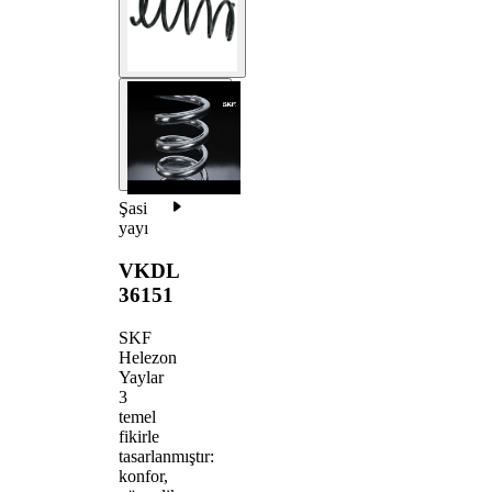
Şasi
yayı
VKDL
36151
SKF
Helezon
Yaylar
3
temel
fikirle
tasarlanmıştır:
konfor,