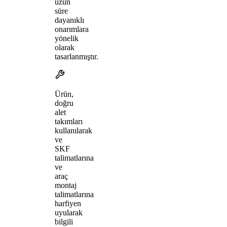
uzun
süre
dayanıklı
onarımlara
yönelik
olarak
tasarlanmıştır.
Ürün,
doğru
alet
takımları
kullanılarak
ve
SKF
talimatlarına
ve
araç
montaj
talimatlarına
harfiyen
uyularak
bilgili