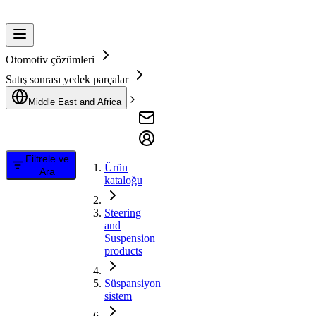
Otomotiv çözümleri
Satış sonrası yedek parçalar
Middle East and Africa
Filtrele ve
Ürün
Ara
kataloğu
Steering
and
Suspension
products
Süspansiyon
sistem