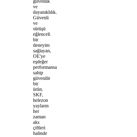
güvenlik
ve
dayanıklılık.
Güvenli
ve
sürüşü
eğlenceli
bir
deneyim
sağlayan,
OE'ye
eşdeğer
performansa
sahip
güvenilir
bir
ürün.
SKF,
helezon
yayların
her
zaman
aks
çiftleri
halinde