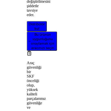
değiştirilmesini
şiddetle
tavsiye
eder.
Distribütör
bul
Bu ürünün
uygunluğunu
onaylamak için
aracınızı seçin
Araç
güvenliği
bir
SKF
önceliği
olup,
yüksek
kaliteli
parçalarımız
güvenliğe
ve