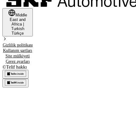
Middle
East and
Africa
|
Turkish
Türkçe
Gizlilik politikası
Kullanım şartları
Site mülkiyeti
Çerez ayarları
©
Telif hakkı