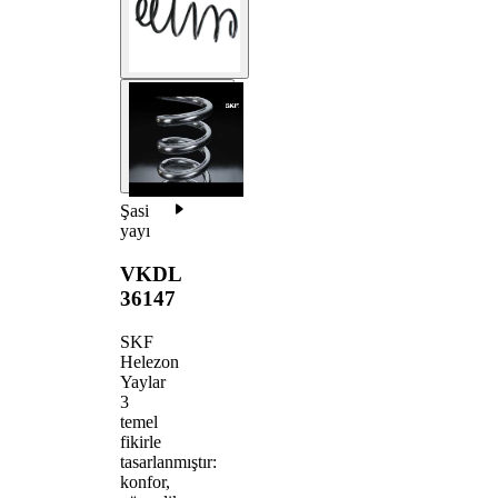
Şasi
yayı
VKDL
36147
SKF
Helezon
Yaylar
3
temel
fikirle
tasarlanmıştır:
konfor,