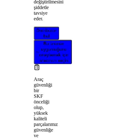
değiştirilmesini
şiddetle
tavsiye
eder.
Distribütör
bul
Bu ürünün
uygunluğunu
onaylamak için
aracınızı seçin
Araç
güvenliği
bir
SKF
önceliği
olup,
yüksek
kaliteli
parçalarımız
güvenliğe
ve