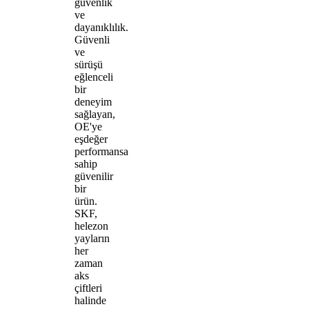
güvenlik
ve
dayanıklılık.
Güvenli
ve
sürüşü
eğlenceli
bir
deneyim
sağlayan,
OE'ye
eşdeğer
performansa
sahip
güvenilir
bir
ürün.
SKF,
helezon
yayların
her
zaman
aks
çiftleri
halinde