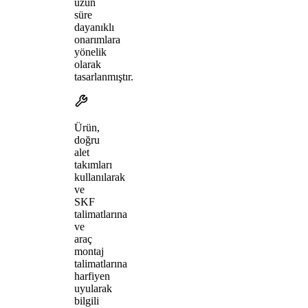
uzun
süre
dayanıklı
onarımlara
yönelik
olarak
tasarlanmıştır.
Ürün,
doğru
alet
takımları
kullanılarak
ve
SKF
talimatlarına
ve
araç
montaj
talimatlarına
harfiyen
uyularak
bilgili