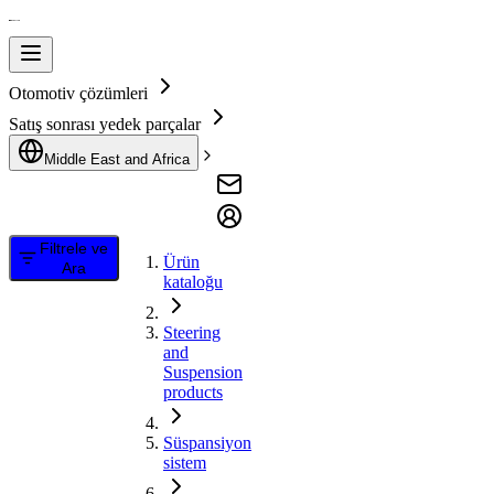
Otomotiv çözümleri
Satış sonrası yedek parçalar
Middle East and Africa
Filtrele ve
Ürün
Ara
kataloğu
Steering
and
Suspension
products
Süspansiyon
sistem