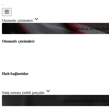
Otomotiv çözümleri
Yarış
Çok az yer yeni tasarım
Otomotiv çözümleri
Hızlı bağlantılar
Satış sonrası yedek parçalar
Ürün kataloğu
Küresel çapta bulu