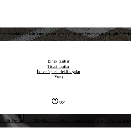
lar ve teknikler için kanıt görevi gören en üst sınıf motor yarışları gibi titiz bi
Binek taşıtlar
Ticari taşıtlar
İki ve üç tekerlekli taşıtlar
Yarış
SSS
nabilirliğe sahip 20.000 yüksek kaliteli satış sonrası yedek parça. Aracınız için