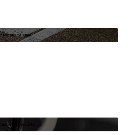
r test ortamı sunar.
 şimdi yedek parça bulun.