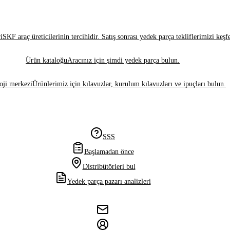
i
SKF araç üreticilerinin tercihidir. Satış sonrası yedek parça tekliflerimizi keşf
Ürün kataloğu
Aracınız için şimdi yedek parça bulun.
oji merkezi
Ürünlerimiz için kılavuzlar, kurulum kılavuzları ve ipuçları bulun.
SSS
Başlamadan önce
Distribütörleri bul
Yedek parça pazarı analizleri