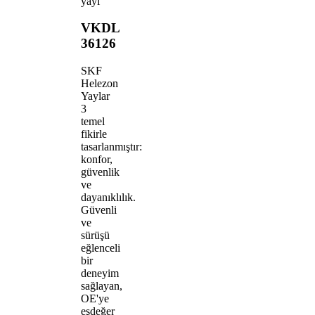
yayı
VKDL
36126
SKF
Helezon
Yaylar
3
temel
fikirle
tasarlanmıştır:
konfor,
güvenlik
ve
dayanıklılık.
Güvenli
ve
sürüşü
eğlenceli
bir
deneyim
sağlayan,
OE'ye
eşdeğer