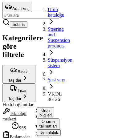
Aracı seç
Ürün
kataloğu
Submit
Steering
and
Kategorilere
Suspension
göre
products
filtrele
Süspansiyon
sistem
Binek
Şasi yayı
taşıtlar
Ticari
VKDL
taşıtlar
36126
Hızlı bağlantılar
Şasi
Ürün
Teknoloji
yayı
bilgileri
merkezi
Onarım
talimatları
VKDL
SSS
Uyumluluk
36126
Başlamadan