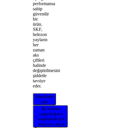
performansa
sahip
güvenilir
bir
ürün.
SKF,
helezon
yayların
her
zaman
aks
çiftleri
halinde
değiştirilmesini
şiddetle
tavsiye
eder.
Distribütör
bul
Bu ürünün
uygunluğunu
onaylamak için
aracınızı seçin