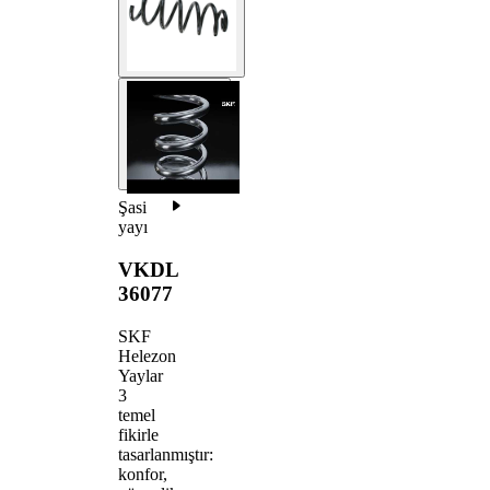
Şasi
yayı
VKDL
36077
SKF
Helezon
Yaylar
3
temel
fikirle
tasarlanmıştır:
konfor,