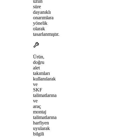
uzun
süre
dayanıklı
onarımlara
yönelik
olarak
tasarlanmıştır.
Ürün,
doğru
alet
takımları
kullanılarak
ve
SKF
talimatlarına
ve
araç
montaj
talimatlarına
harfiyen
uyularak
bilgili