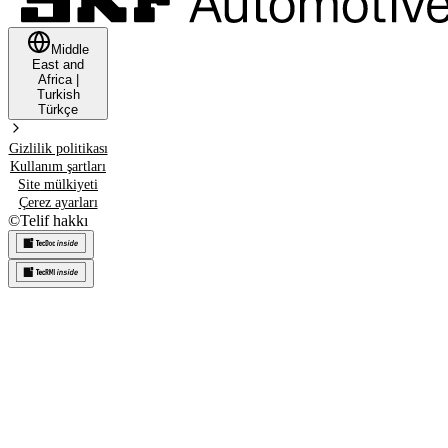
Middle
East and
Africa
|
Turkish
Türkçe
Gizlilik politikası
Kullanım şartları
Site mülkiyeti
Çerez ayarları
©
Telif hakkı