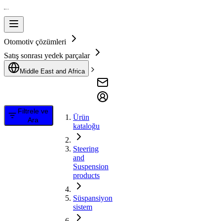
Otomotiv çözümleri
Satış sonrası yedek parçalar
Middle East and Africa
Filtrele ve
Ürün
Ara
kataloğu
Steering
and
Suspension
products
Süspansiyon
sistem