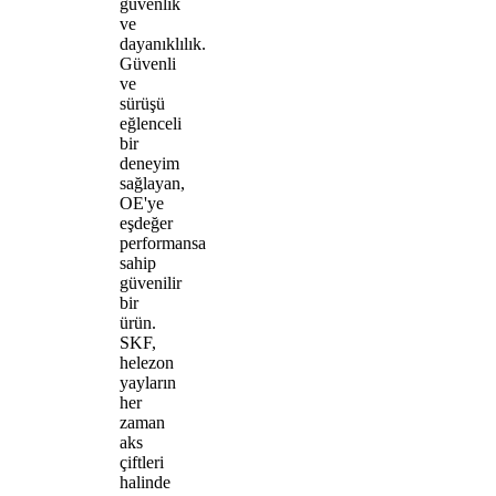
güvenlik
ve
dayanıklılık.
Güvenli
ve
sürüşü
eğlenceli
bir
deneyim
sağlayan,
OE'ye
eşdeğer
performansa
sahip
güvenilir
bir
ürün.
SKF,
helezon
yayların
her
zaman
aks
çiftleri
halinde