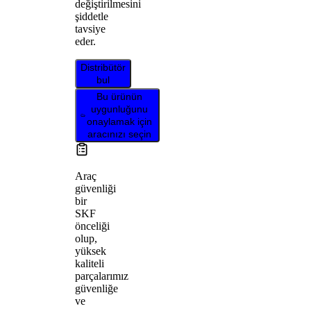
değiştirilmesini
şiddetle
tavsiye
eder.
Distribütör
bul
Bu ürünün
uygunluğunu
onaylamak için
aracınızı seçin
Araç
güvenliği
bir
SKF
önceliği
olup,
yüksek
kaliteli
parçalarımız
güvenliğe
ve