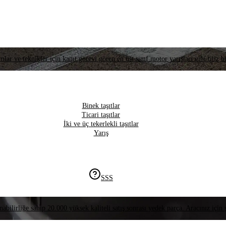
lar ve teknikler için kanıt görevi gören en üst sınıf motor yarışları gibi titiz bi
Binek taşıtlar
Ticari taşıtlar
İki ve üç tekerlekli taşıtlar
Yarış
SSS
nabilirliğe sahip 20.000 yüksek kaliteli satış sonrası yedek parça. Aracınız için