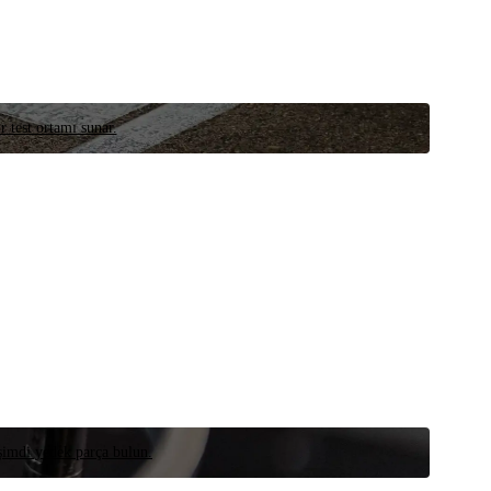
r test ortamı sunar.
 şimdi yedek parça bulun.