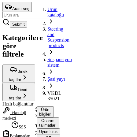
Aracı seç
Ürün
kataloğu
Submit
Steering
and
Kategorilere
Suspension
göre
products
filtrele
Süspansiyon
sistem
Binek
Şasi yayı
taşıtlar
Ticari
VKDL
taşıtlar
35021
Hızlı bağlantılar
Şasi
Ürün
Teknoloji
yayı
bilgileri
merkezi
Onarım
talimatları
VKDL
SSS
Uyumluluk
35021
Başlamadan