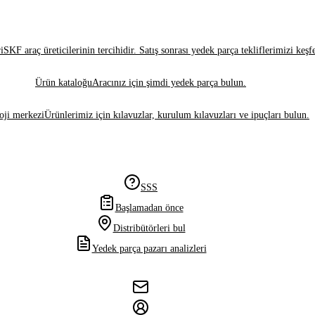
i
SKF araç üreticilerinin tercihidir. Satış sonrası yedek parça tekliflerimizi keşf
Ürün kataloğu
Aracınız için şimdi yedek parça bulun.
oji merkezi
Ürünlerimiz için kılavuzlar, kurulum kılavuzları ve ipuçları bulun.
SSS
Başlamadan önce
Distribütörleri bul
Yedek parça pazarı analizleri