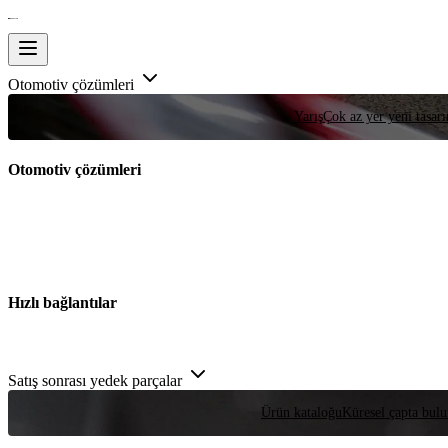
Otomotiv çözümleri
Yarış
Çok az yer yeni tasarım
Otomotiv çözümleri
Hızlı bağlantılar
Satış sonrası yedek parçalar
Ürün kataloğu
Küresel çapta bulu