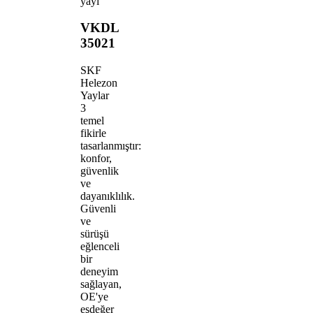
yayı
VKDL
35021
SKF
Helezon
Yaylar
3
temel
fikirle
tasarlanmıştır:
konfor,
güvenlik
ve
dayanıklılık.
Güvenli
ve
sürüşü
eğlenceli
bir
deneyim
sağlayan,
OE'ye
eşdeğer