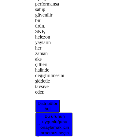
performansa
sahip
güvenilir
bir
ürün.
SKF,
helezon
yayların
her
zaman
aks
çiftleri
halinde
değiştirilmesini
şiddetle
tavsiye
eder.
Distribütör
bul
Bu ürünün
uygunluğunu
onaylamak için
aracınızı seçin