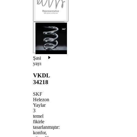
Şasi
yayı
VKDL
34218
SKF
Helezon
Yaylar
3
temel
fikirle
tasarlanmıştır:
konfor,