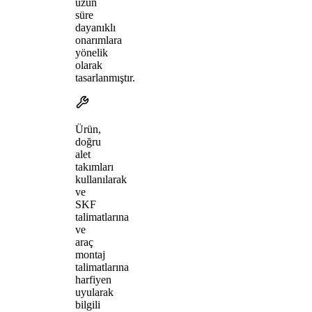
uzun
süre
dayanıklı
onarımlara
yönelik
olarak
tasarlanmıştır.
Ürün,
doğru
alet
takımları
kullanılarak
ve
SKF
talimatlarına
ve
araç
montaj
talimatlarına
harfiyen
uyularak
bilgili