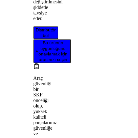
değiştirilmesini
şiddetle
tavsiye
eder.
Distribütör
bul
Bu ürünün
uygunluğunu
onaylamak için
aracınızı seçin
Araç
güvenliği
bir
SKF
önceliği
olup,
yüksek
kaliteli
parçalarımız
güvenliğe
ve