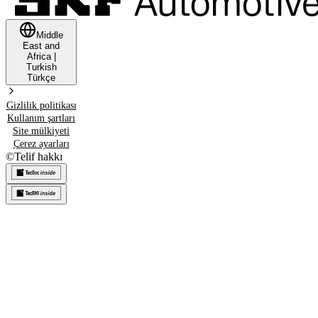
Middle
East and
Africa
|
Turkish
Türkçe
Gizlilik politikası
Kullanım şartları
Site mülkiyeti
Çerez ayarları
©
Telif hakkı