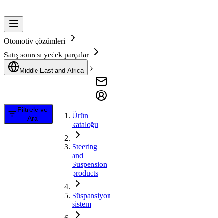
Otomotiv çözümleri
Satış sonrası yedek parçalar
Middle East and Africa
Filtrele ve
Ürün
Ara
kataloğu
Steering
and
Suspension
products
Süspansiyon
sistem