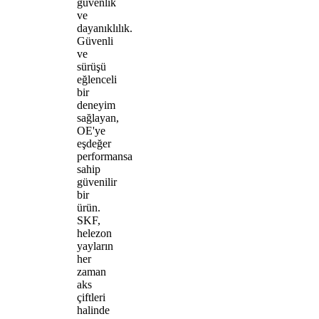
güvenlik
ve
dayanıklılık.
Güvenli
ve
sürüşü
eğlenceli
bir
deneyim
sağlayan,
OE'ye
eşdeğer
performansa
sahip
güvenilir
bir
ürün.
SKF,
helezon
yayların
her
zaman
aks
çiftleri
halinde