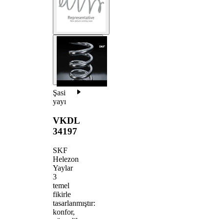
Şasi
yayı
VKDL
34197
SKF
Helezon
Yaylar
3
temel
fikirle
tasarlanmıştır:
konfor,