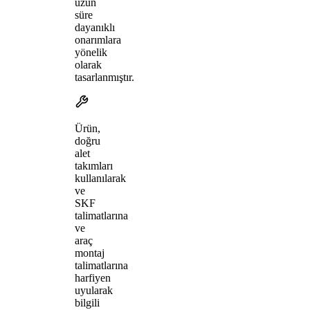
uzun
süre
dayanıklı
onarımlara
yönelik
olarak
tasarlanmıştır.
Ürün,
doğru
alet
takımları
kullanılarak
ve
SKF
talimatlarına
ve
araç
montaj
talimatlarına
harfiyen
uyularak
bilgili