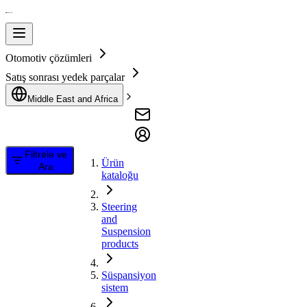
Otomotiv çözümleri
Satış sonrası yedek parçalar
Middle East and Africa
Filtrele ve
Ürün
Ara
kataloğu
Steering
and
Suspension
products
Süspansiyon
sistem