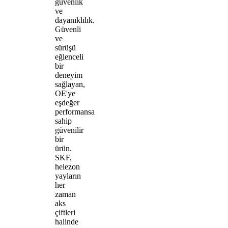
güvenlik
ve
dayanıklılık.
Güvenli
ve
sürüşü
eğlenceli
bir
deneyim
sağlayan,
OE'ye
eşdeğer
performansa
sahip
güvenilir
bir
ürün.
SKF,
helezon
yayların
her
zaman
aks
çiftleri
halinde