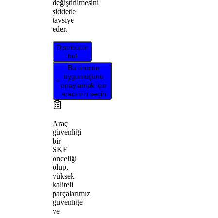
değiştirilmesini
şiddetle
tavsiye
eder.
Distribütör
bul
Bu ürünün
uygunluğunu
onaylamak için
aracınızı seçin
Araç
güvenliği
bir
SKF
önceliği
olup,
yüksek
kaliteli
parçalarımız
güvenliğe
ve