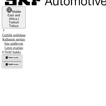
Middle
East and
Africa
|
Turkish
Türkçe
Gizlilik politikası
Kullanım şartları
Site mülkiyeti
Çerez ayarları
©
Telif hakkı