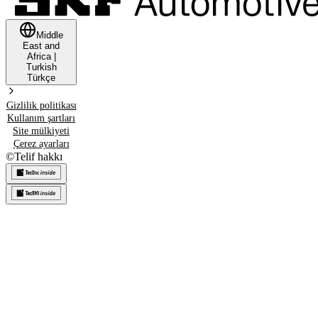
Middle
East and
Africa
|
Turkish
Türkçe
Gizlilik politikası
Kullanım şartları
Site mülkiyeti
Çerez ayarları
©
Telif hakkı