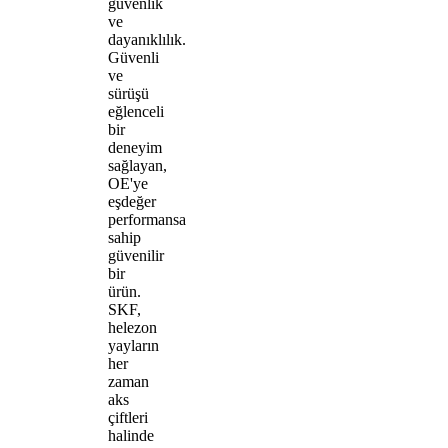
güvenlik
ve
dayanıklılık.
Güvenli
ve
sürüşü
eğlenceli
bir
deneyim
sağlayan,
OE'ye
eşdeğer
performansa
sahip
güvenilir
bir
ürün.
SKF,
helezon
yayların
her
zaman
aks
çiftleri
halinde