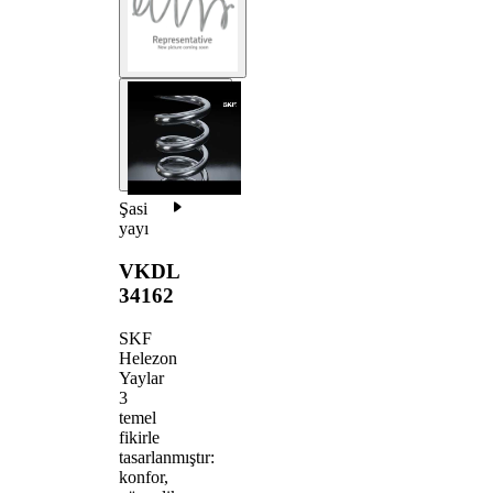
Şasi
yayı
VKDL
34162
SKF
Helezon
Yaylar
3
temel
fikirle
tasarlanmıştır:
konfor,