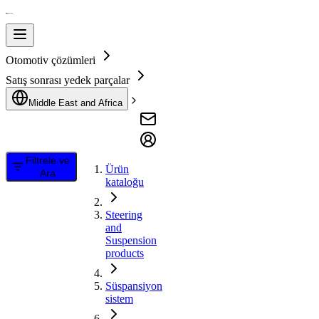
Otomotiv çözümleri
Satış sonrası yedek parçalar
Middle East and Africa
Filtrele ve
Ürün
Ara
kataloğu
Steering
and
Suspension
products
Süspansiyon
sistem