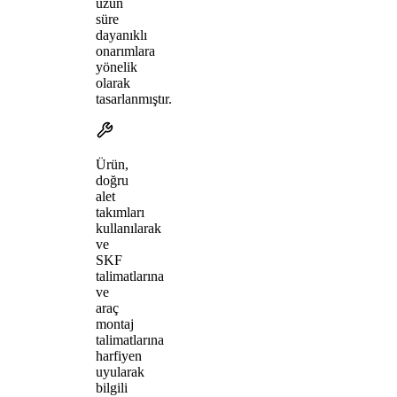
uzun
süre
dayanıklı
onarımlara
yönelik
olarak
tasarlanmıştır.
Ürün,
doğru
alet
takımları
kullanılarak
ve
SKF
talimatlarına
ve
araç
montaj
talimatlarına
harfiyen
uyularak
bilgili