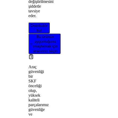
değiştirilmesini
şiddetle
tavsiye
eder.
Distribütör
bul
Bu ürünün
uygunluğunu
onaylamak için
aracınızı seçin
Araç
güvenliği
bir
SKF
önceliği
olup,
yüksek
kaliteli
parçalarımız
güvenliğe
ve