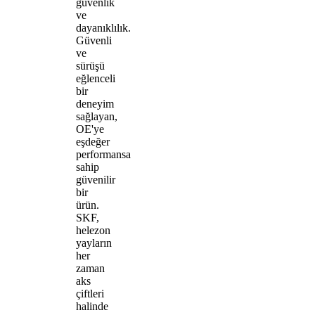
güvenlik
ve
dayanıklılık.
Güvenli
ve
sürüşü
eğlenceli
bir
deneyim
sağlayan,
OE'ye
eşdeğer
performansa
sahip
güvenilir
bir
ürün.
SKF,
helezon
yayların
her
zaman
aks
çiftleri
halinde