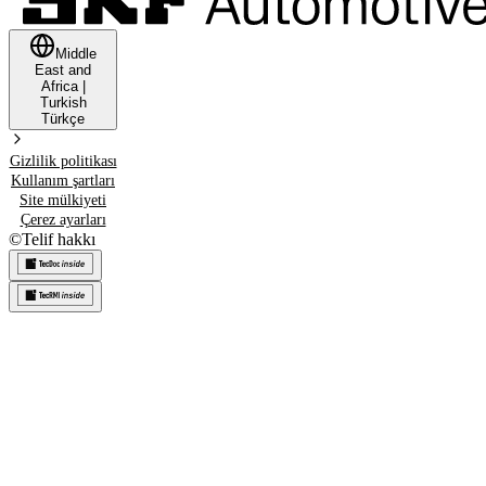
Middle
East and
Africa
|
Turkish
Türkçe
Gizlilik politikası
Kullanım şartları
Site mülkiyeti
Çerez ayarları
©
Telif hakkı