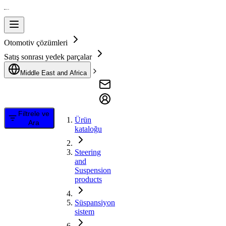
Otomotiv çözümleri
Satış sonrası yedek parçalar
Middle East and Africa
Filtrele ve
Ürün
Ara
kataloğu
Steering
and
Suspension
products
Süspansiyon
sistem