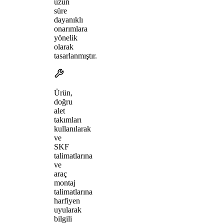
uzun
süre
dayanıklı
onarımlara
yönelik
olarak
tasarlanmıştır.
Ürün,
doğru
alet
takımları
kullanılarak
ve
SKF
talimatlarına
ve
araç
montaj
talimatlarına
harfiyen
uyularak
bilgili