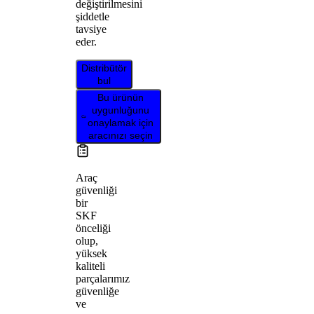
değiştirilmesini
şiddetle
tavsiye
eder.
Distribütör
bul
Bu ürünün
uygunluğunu
onaylamak için
aracınızı seçin
Araç
güvenliği
bir
SKF
önceliği
olup,
yüksek
kaliteli
parçalarımız
güvenliğe
ve