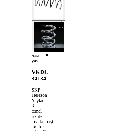
Şasi
yayı
VKDL
34134
SKF
Helezon
Yaylar
3
temel
fikirle
tasarlanmıştır:
konfor,