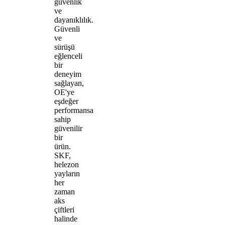
güvenlik
ve
dayanıklılık.
Güvenli
ve
sürüşü
eğlenceli
bir
deneyim
sağlayan,
OE'ye
eşdeğer
performansa
sahip
güvenilir
bir
ürün.
SKF,
helezon
yayların
her
zaman
aks
çiftleri
halinde