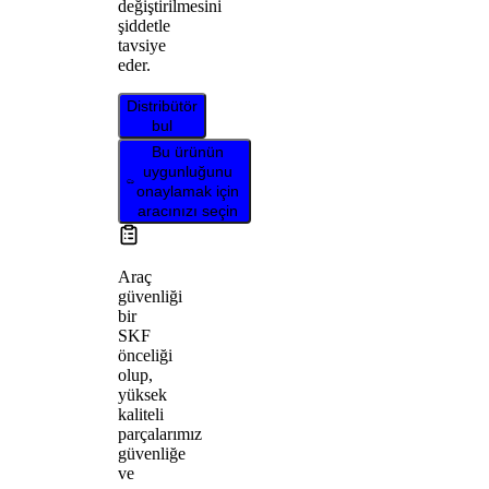
değiştirilmesini
şiddetle
tavsiye
eder.
Distribütör
bul
Bu ürünün
uygunluğunu
onaylamak için
aracınızı seçin
Araç
güvenliği
bir
SKF
önceliği
olup,
yüksek
kaliteli
parçalarımız
güvenliğe
ve