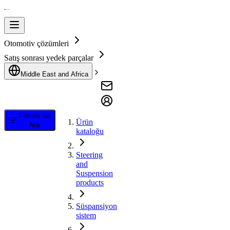
Otomotiv çözümleri
Satış sonrası yedek parçalar
Middle East and Africa
Filtrele ve
Ürün
Ara
kataloğu
Steering
and
Suspension
products
Süspansiyon
sistem