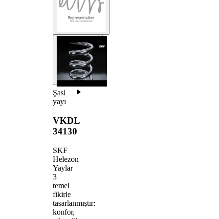
Şasi
yayı
VKDL
34130
SKF
Helezon
Yaylar
3
temel
fikirle
tasarlanmıştır:
konfor,