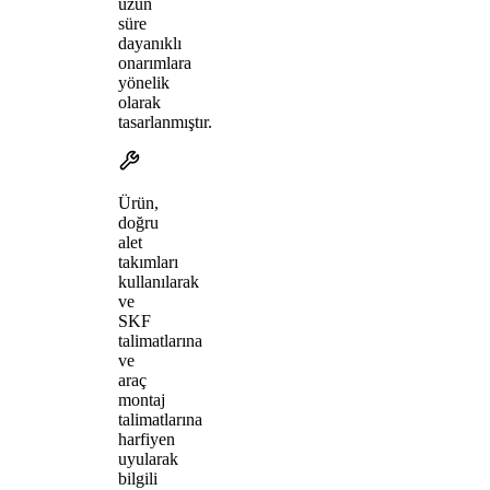
uzun
süre
dayanıklı
onarımlara
yönelik
olarak
tasarlanmıştır.
Ürün,
doğru
alet
takımları
kullanılarak
ve
SKF
talimatlarına
ve
araç
montaj
talimatlarına
harfiyen
uyularak
bilgili