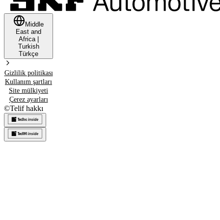
Middle
East and
Africa
|
Turkish
Türkçe
Gizlilik politikası
Kullanım şartları
Site mülkiyeti
Çerez ayarları
©
Telif hakkı