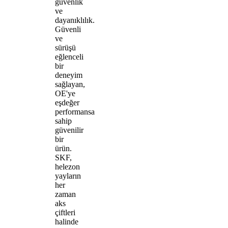
güvenlik
ve
dayanıklılık.
Güvenli
ve
sürüşü
eğlenceli
bir
deneyim
sağlayan,
OE'ye
eşdeğer
performansa
sahip
güvenilir
bir
ürün.
SKF,
helezon
yayların
her
zaman
aks
çiftleri
halinde