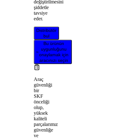
değiştirilmesini
şiddetle
tavsiye
eder.
Distribütör
bul
Bu ürünün
uygunluğunu
onaylamak için
aracınızı seçin
Araç
güvenliği
bir
SKF
önceliği
olup,
yüksek
kaliteli
parçalarımız
güvenliğe
ve