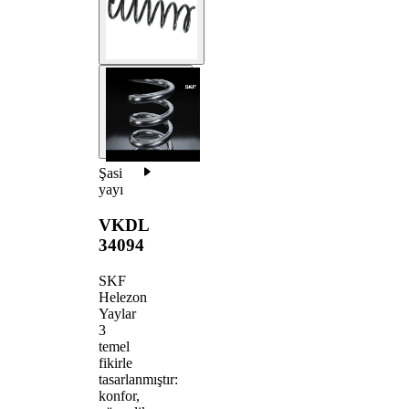
Şasi
yayı
VKDL
34094
SKF
Helezon
Yaylar
3
temel
fikirle
tasarlanmıştır:
konfor,