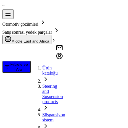
Otomotiv çözümleri
Satış sonrası yedek parçalar
Middle East and Africa
Filtrele ve
Ürün
Ara
kataloğu
Steering
and
Suspension
products
Süspansiyon
sistem