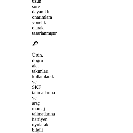
uzun
süre
dayanıklı
onarımlara
yönelik
olarak
tasarlanmıştır.
Ürün,
doğru
alet
takımları
kullanılarak
ve
SKF
talimatlarına
ve
araç
montaj
talimatlarına
harfiyen
uyularak
bilgili