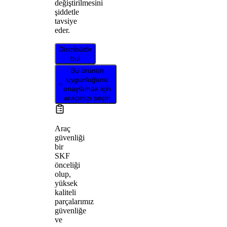
değiştirilmesini
şiddetle
tavsiye
eder.
Distribütör
bul
Bu ürünün
uygunluğunu
onaylamak için
aracınızı seçin
Araç
güvenliği
bir
SKF
önceliği
olup,
yüksek
kaliteli
parçalarımız
güvenliğe
ve