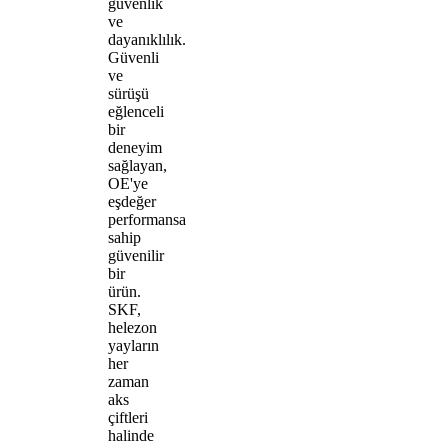
güvenlik
ve
dayanıklılık.
Güvenli
ve
sürüşü
eğlenceli
bir
deneyim
sağlayan,
OE'ye
eşdeğer
performansa
sahip
güvenilir
bir
ürün.
SKF,
helezon
yayların
her
zaman
aks
çiftleri
halinde