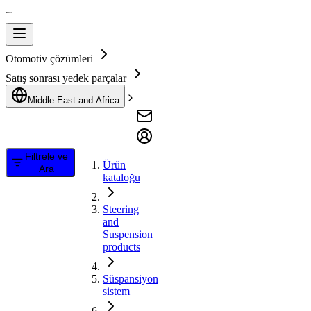
Otomotiv çözümleri
Satış sonrası yedek parçalar
Middle East and Africa
Filtrele ve
Ürün
Ara
kataloğu
Steering
and
Suspension
products
Süspansiyon
sistem