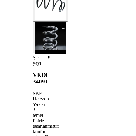
Şasi
yayı
VKDL
34091
SKF
Helezon
Yaylar
3
temel
fikirle
tasarlanmıştır:
konfor,