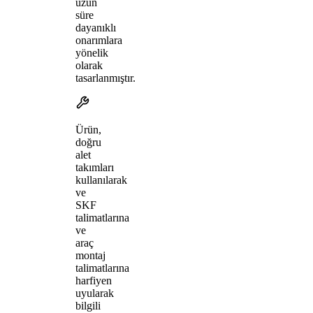
uzun
süre
dayanıklı
onarımlara
yönelik
olarak
tasarlanmıştır.
Ürün,
doğru
alet
takımları
kullanılarak
ve
SKF
talimatlarına
ve
araç
montaj
talimatlarına
harfiyen
uyularak
bilgili