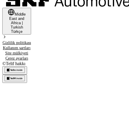
Middle
East and
Africa
|
Turkish
Türkçe
Gizlilik politikası
Kullanım şartları
Site mülkiyeti
Çerez ayarları
©
Telif hakkı