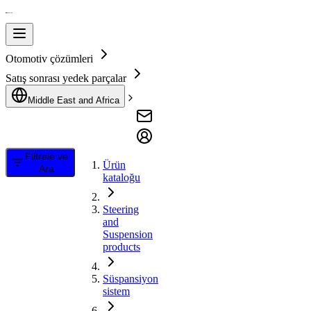
Otomotiv çözümleri
Satış sonrası yedek parçalar
Middle East and Africa
Filtrele ve
Ürün
Ara
kataloğu
Steering
and
Suspension
products
Süspansiyon
sistem