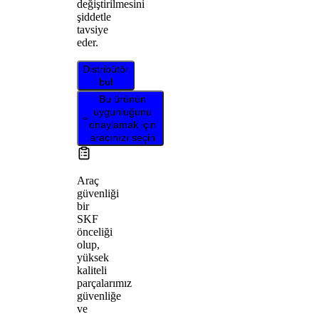
değiştirilmesini
şiddetle
tavsiye
eder.
Distribütör
bul
Bu ürünün
uygunluğunu
onaylamak için
aracınızı seçin
Araç
güvenliği
bir
SKF
önceliği
olup,
yüksek
kaliteli
parçalarımız
güvenliğe
ve