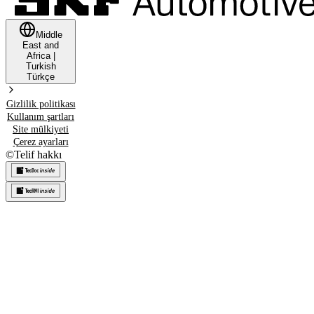
Middle
East and
Africa
|
Turkish
Türkçe
Gizlilik politikası
Kullanım şartları
Site mülkiyeti
Çerez ayarları
©
Telif hakkı