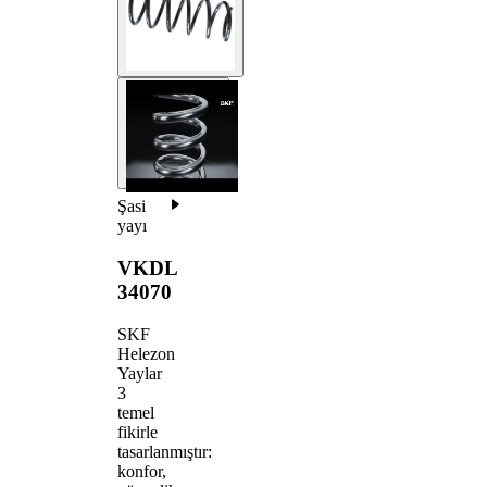
Şasi
yayı
VKDL
34070
SKF
Helezon
Yaylar
3
temel
fikirle
tasarlanmıştır:
konfor,