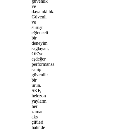
güvenlik
ve
dayanıklılık.
Güvenli
ve
sürüşü
eğlenceli
bir
deneyim
sağlayan,
OE'ye
eşdeğer
performansa
sahip
güvenilir
bir
ürün.
SKF,
helezon
yayların
her
zaman
aks
çiftleri
halinde