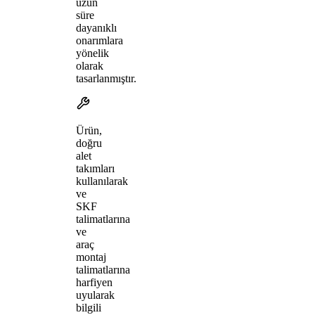
uzun
süre
dayanıklı
onarımlara
yönelik
olarak
tasarlanmıştır.
Ürün,
doğru
alet
takımları
kullanılarak
ve
SKF
talimatlarına
ve
araç
montaj
talimatlarına
harfiyen
uyularak
bilgili