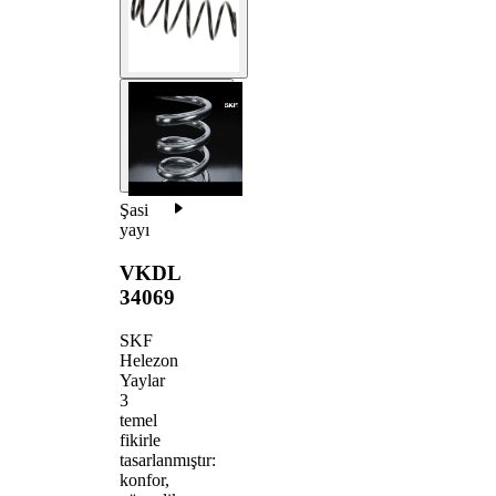
Şasi
yayı
VKDL
34069
SKF
Helezon
Yaylar
3
temel
fikirle
tasarlanmıştır:
konfor,