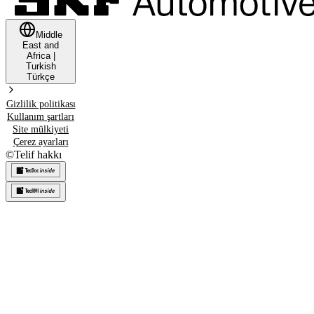
Middle
East and
Africa
|
Turkish
Türkçe
Gizlilik politikası
Kullanım şartları
Site mülkiyeti
Çerez ayarları
©
Telif hakkı