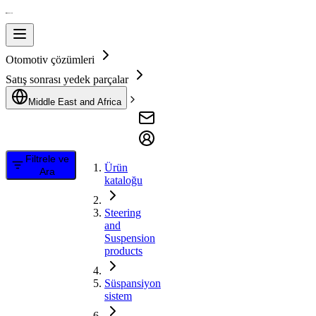
Otomotiv çözümleri
Satış sonrası yedek parçalar
Middle East and Africa
Filtrele ve
Ürün
Ara
kataloğu
Steering
and
Suspension
products
Süspansiyon
sistem