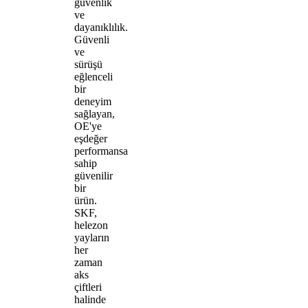
güvenlik
ve
dayanıklılık.
Güvenli
ve
sürüşü
eğlenceli
bir
deneyim
sağlayan,
OE'ye
eşdeğer
performansa
sahip
güvenilir
bir
ürün.
SKF,
helezon
yayların
her
zaman
aks
çiftleri
halinde