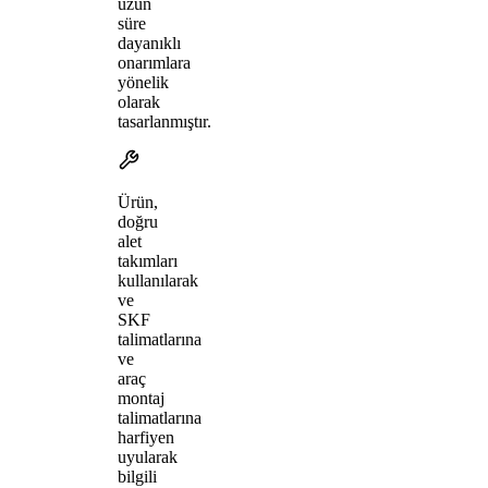
uzun
süre
dayanıklı
onarımlara
yönelik
olarak
tasarlanmıştır.
Ürün,
doğru
alet
takımları
kullanılarak
ve
SKF
talimatlarına
ve
araç
montaj
talimatlarına
harfiyen
uyularak
bilgili