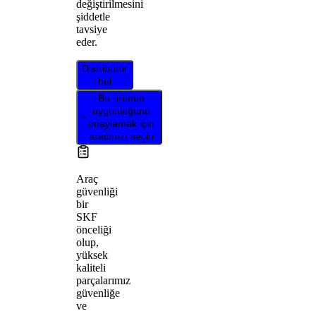
değiştirilmesini
şiddetle
tavsiye
eder.
Distribütör
bul
Bu ürünün
uygunluğunu
onaylamak için
aracınızı seçin
Araç
güvenliği
bir
SKF
önceliği
olup,
yüksek
kaliteli
parçalarımız
güvenliğe
ve