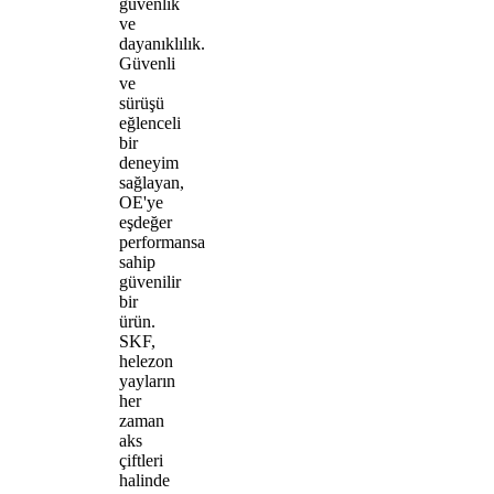
güvenlik
ve
dayanıklılık.
Güvenli
ve
sürüşü
eğlenceli
bir
deneyim
sağlayan,
OE'ye
eşdeğer
performansa
sahip
güvenilir
bir
ürün.
SKF,
helezon
yayların
her
zaman
aks
çiftleri
halinde