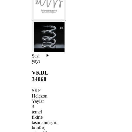
Şasi
yayı
VKDL
34068
SKF
Helezon
Yaylar
3
temel
fikirle
tasarlanmıştır:
konfor,