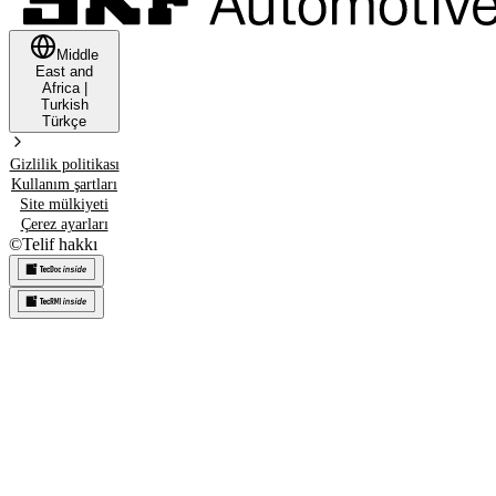
Middle
East and
Africa
|
Turkish
Türkçe
Gizlilik politikası
Kullanım şartları
Site mülkiyeti
Çerez ayarları
©
Telif hakkı