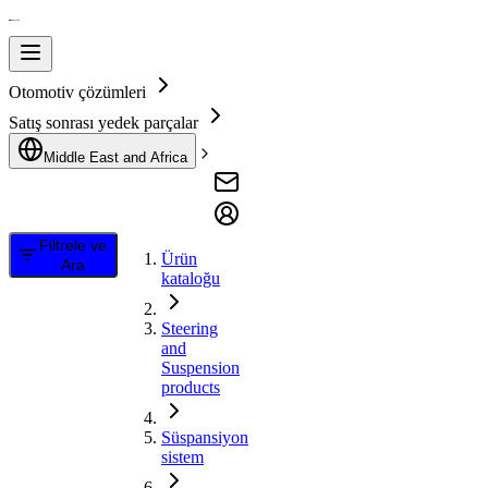
Otomotiv çözümleri
Satış sonrası yedek parçalar
Middle East and Africa
Filtrele ve
Ürün
Ara
kataloğu
Steering
and
Suspension
products
Süspansiyon
sistem