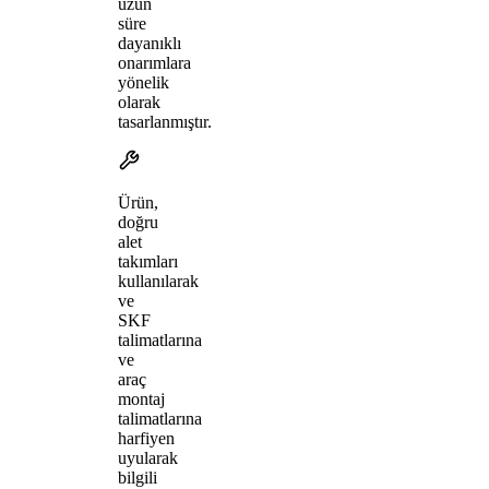
uzun
süre
dayanıklı
onarımlara
yönelik
olarak
tasarlanmıştır.
Ürün,
doğru
alet
takımları
kullanılarak
ve
SKF
talimatlarına
ve
araç
montaj
talimatlarına
harfiyen
uyularak
bilgili