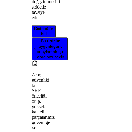
değiştirilmesini
şiddetle
tavsiye
eder.
Distribütör
bul
Bu ürünün
uygunluğunu
onaylamak için
aracınızı seçin
Araç
güvenliği
bir
SKF
önceliği
olup,
yüksek
kaliteli
parçalarımız
güvenliğe
ve