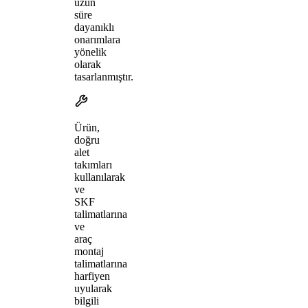
uzun
süre
dayanıklı
onarımlara
yönelik
olarak
tasarlanmıştır.
Ürün,
doğru
alet
takımları
kullanılarak
ve
SKF
talimatlarına
ve
araç
montaj
talimatlarına
harfiyen
uyularak
bilgili