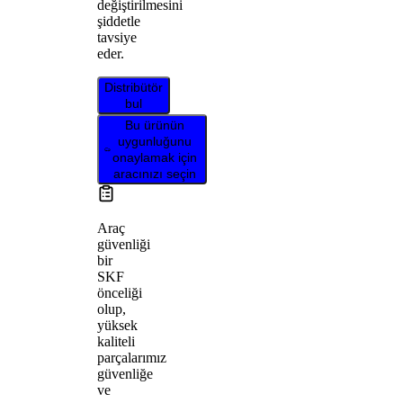
değiştirilmesini
şiddetle
tavsiye
eder.
Distribütör
bul
Bu ürünün
uygunluğunu
onaylamak için
aracınızı seçin
Araç
güvenliği
bir
SKF
önceliği
olup,
yüksek
kaliteli
parçalarımız
güvenliğe
ve