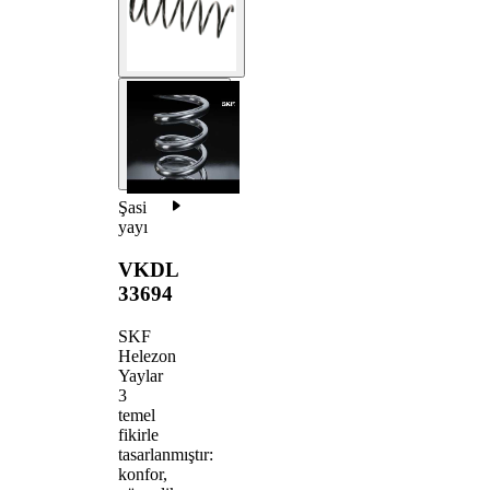
Şasi
yayı
VKDL
33694
SKF
Helezon
Yaylar
3
temel
fikirle
tasarlanmıştır:
konfor,