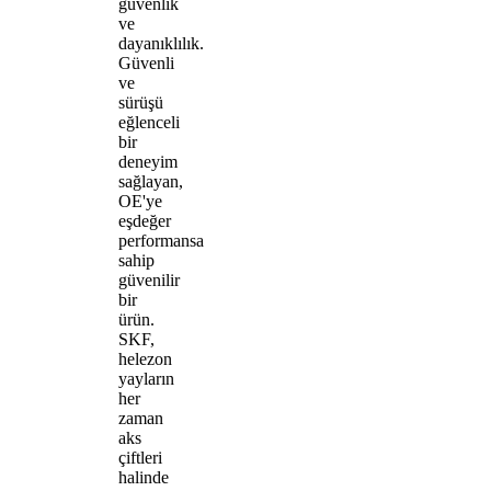
güvenlik
ve
dayanıklılık.
Güvenli
ve
sürüşü
eğlenceli
bir
deneyim
sağlayan,
OE'ye
eşdeğer
performansa
sahip
güvenilir
bir
ürün.
SKF,
helezon
yayların
her
zaman
aks
çiftleri
halinde