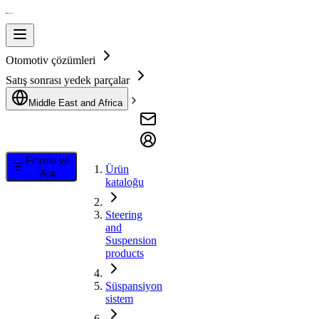
Otomotiv çözümleri
Satış sonrası yedek parçalar
Middle East and Africa
Filtrele ve
Ürün
Ara
kataloğu
Steering
and
Suspension
products
Süspansiyon
sistem