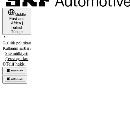
Middle
East and
Africa
|
Turkish
Türkçe
Gizlilik politikası
Kullanım şartları
Site mülkiyeti
Çerez ayarları
©
Telif hakkı