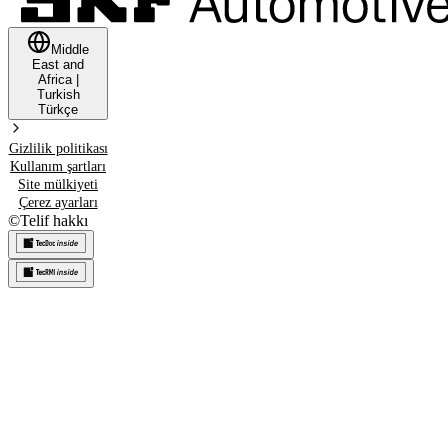
Middle
East and
Africa
|
Turkish
Türkçe
Gizlilik politikası
Kullanım şartları
Site mülkiyeti
Çerez ayarları
©
Telif hakkı