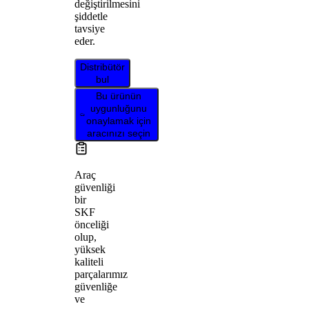
değiştirilmesini
şiddetle
tavsiye
eder.
Distribütör
bul
Bu ürünün
uygunluğunu
onaylamak için
aracınızı seçin
Araç
güvenliği
bir
SKF
önceliği
olup,
yüksek
kaliteli
parçalarımız
güvenliğe
ve