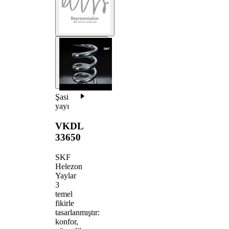
Şasi
yayı
VKDL
33650
SKF
Helezon
Yaylar
3
temel
fikirle
tasarlanmıştır:
konfor,