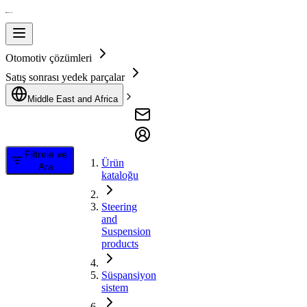
Otomotiv çözümleri
Satış sonrası yedek parçalar
Middle East and Africa
Filtrele ve
Ürün
Ara
kataloğu
Steering
and
Suspension
products
Süspansiyon
sistem