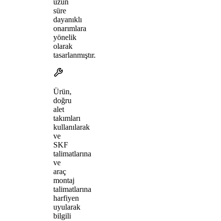
uzun
süre
dayanıklı
onarımlara
yönelik
olarak
tasarlanmıştır.
Ürün,
doğru
alet
takımları
kullanılarak
ve
SKF
talimatlarına
ve
araç
montaj
talimatlarına
harfiyen
uyularak
bilgili