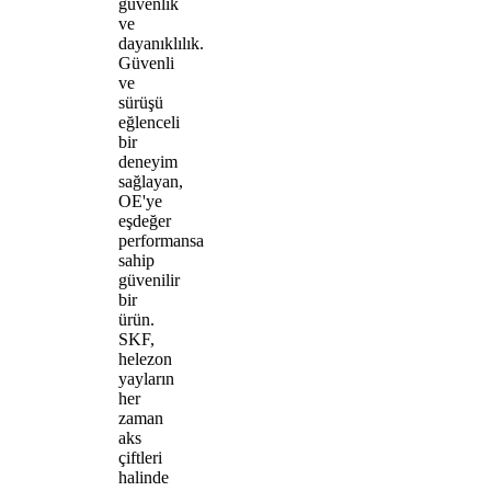
güvenlik
ve
dayanıklılık.
Güvenli
ve
sürüşü
eğlenceli
bir
deneyim
sağlayan,
OE'ye
eşdeğer
performansa
sahip
güvenilir
bir
ürün.
SKF,
helezon
yayların
her
zaman
aks
çiftleri
halinde