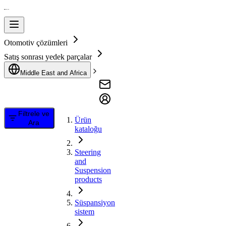
Otomotiv çözümleri
Satış sonrası yedek parçalar
Middle East and Africa
Filtrele ve
Ürün
Ara
kataloğu
Steering
and
Suspension
products
Süspansiyon
sistem