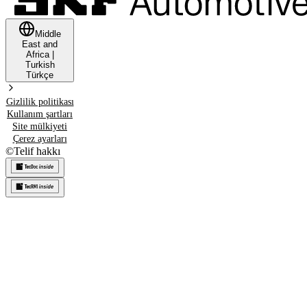
Middle
East and
Africa
|
Turkish
Türkçe
Gizlilik politikası
Kullanım şartları
Site mülkiyeti
Çerez ayarları
©
Telif hakkı