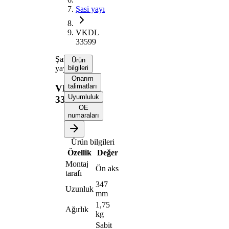
Şasi yayı
VKDL
33599
Şasi
Ürün
yayı
bilgileri
Onarım
talimatları
VKDL
Uyumluluk
33599
OE
numaraları
Ürün bilgileri
Özellik
Değer
Montaj
Ön aks
tarafı
347
Uzunluk
mm
1,75
Ağırlık
kg
Sabit