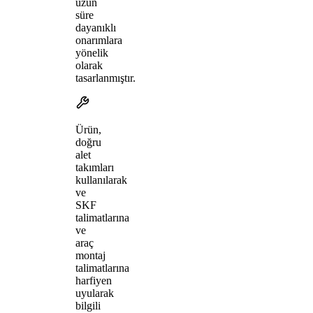
uzun
süre
dayanıklı
onarımlara
yönelik
olarak
tasarlanmıştır.
Ürün,
doğru
alet
takımları
kullanılarak
ve
SKF
talimatlarına
ve
araç
montaj
talimatlarına
harfiyen
uyularak
bilgili