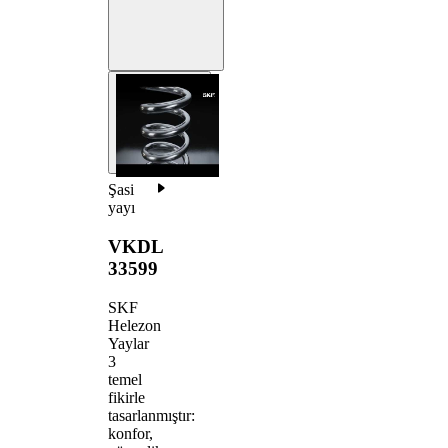
Şasi
yayı
VKDL
33599
SKF
Helezon
Yaylar
3
temel
fikirle
tasarlanmıştır:
konfor,