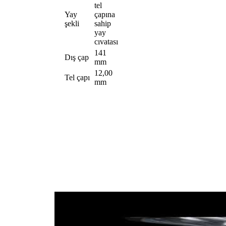
tel
Yay
çapına
şekli
sahip
yay
cıvatası
141
Dış çap
mm
12,00
Tel çapı
mm