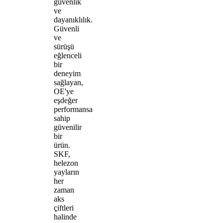
güvenlik
ve
dayanıklılık.
Güvenli
ve
sürüşü
eğlenceli
bir
deneyim
sağlayan,
OE'ye
eşdeğer
performansa
sahip
güvenilir
bir
ürün.
SKF,
helezon
yayların
her
zaman
aks
çiftleri
halinde