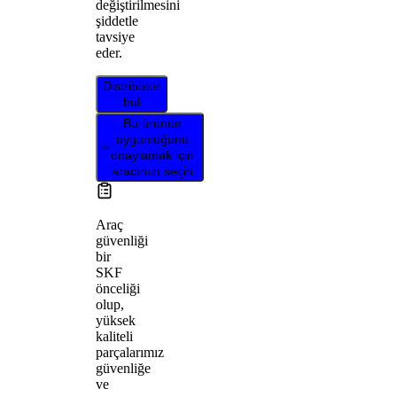
değiştirilmesini
şiddetle
tavsiye
eder.
Distribütör
bul
Bu ürünün
uygunluğunu
onaylamak için
aracınızı seçin
Araç
güvenliği
bir
SKF
önceliği
olup,
yüksek
kaliteli
parçalarımız
güvenliğe
ve