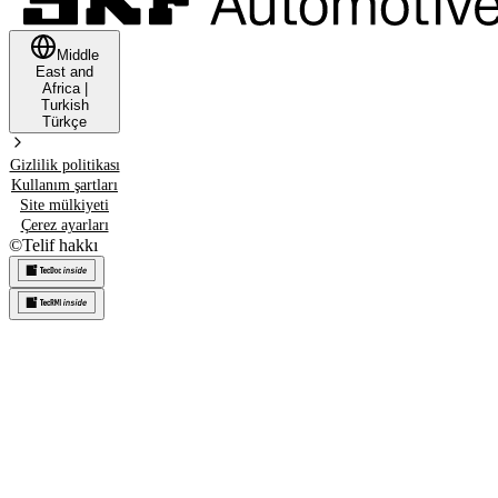
Middle
East and
Africa
|
Turkish
Türkçe
Gizlilik politikası
Kullanım şartları
Site mülkiyeti
Çerez ayarları
©
Telif hakkı