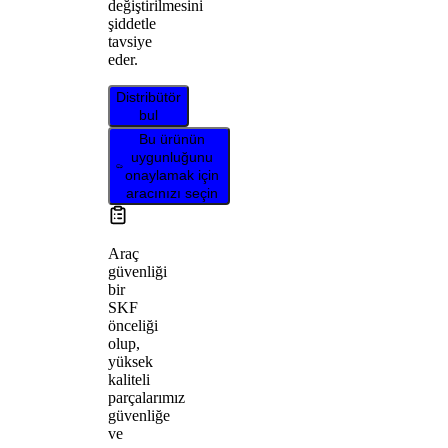
değiştirilmesini
şiddetle
tavsiye
eder.
Distribütör
bul
Bu ürünün
uygunluğunu
onaylamak için
aracınızı seçin
Araç
güvenliği
bir
SKF
önceliği
olup,
yüksek
kaliteli
parçalarımız
güvenliğe
ve