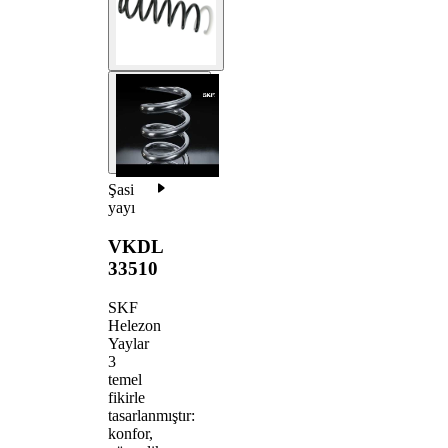
Şasi
yayı
VKDL
33510
SKF
Helezon
Yaylar
3
temel
fikirle
tasarlanmıştır:
konfor,