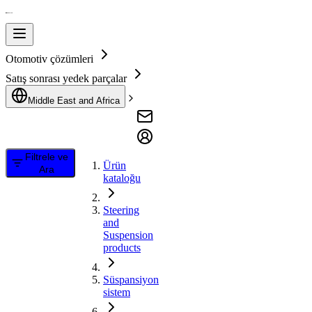
Otomotiv çözümleri
Satış sonrası yedek parçalar
Middle East and Africa
Filtrele ve
Ürün
Ara
kataloğu
Steering
and
Suspension
products
Süspansiyon
sistem