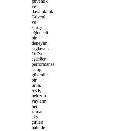
güvenlik
ve
dayanıklılık.
Güvenli
ve
sürüşü
eğlenceli
bir
deneyim
sağlayan,
OE'ye
eşdeğer
performansa
sahip
güvenilir
bir
ürün.
SKF,
helezon
yayların
her
zaman
aks
çiftleri
halinde