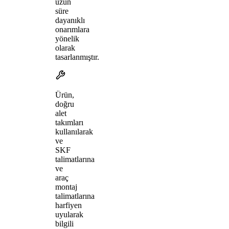
uzun
süre
dayanıklı
onarımlara
yönelik
olarak
tasarlanmıştır.
Ürün,
doğru
alet
takımları
kullanılarak
ve
SKF
talimatlarına
ve
araç
montaj
talimatlarına
harfiyen
uyularak
bilgili