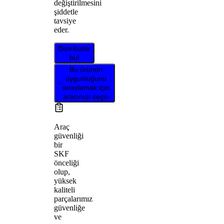
değiştirilmesini
şiddetle
tavsiye
eder.
Distribütör
bul
Bu ürünün
uygunluğunu
onaylamak için
aracınızı seçin
Araç
güvenliği
bir
SKF
önceliği
olup,
yüksek
kaliteli
parçalarımız
güvenliğe
ve