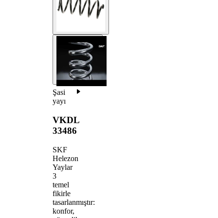
Şasi
yayı
VKDL
33486
SKF
Helezon
Yaylar
3
temel
fikirle
tasarlanmıştır:
konfor,