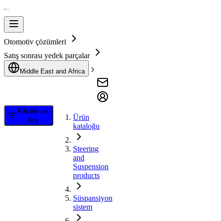
Otomotiv çözümleri
Satış sonrası yedek parçalar
Middle East and Africa
Filtrele ve
Ürün
Ara
kataloğu
Steering
and
Suspension
products
Süspansiyon
sistem