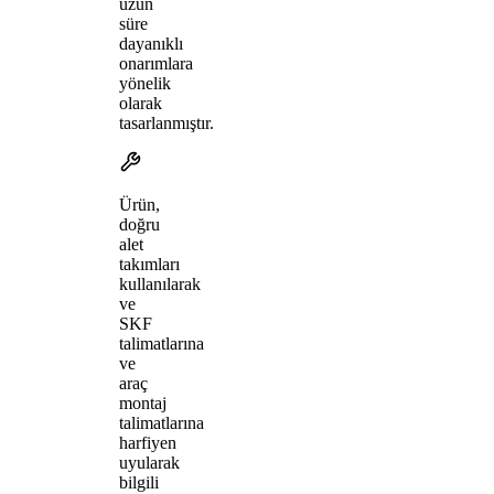
uzun
süre
dayanıklı
onarımlara
yönelik
olarak
tasarlanmıştır.
Ürün,
doğru
alet
takımları
kullanılarak
ve
SKF
talimatlarına
ve
araç
montaj
talimatlarına
harfiyen
uyularak
bilgili