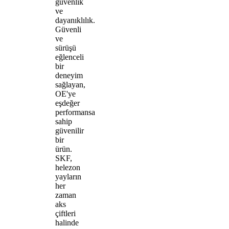
güvenlik
ve
dayanıklılık.
Güvenli
ve
sürüşü
eğlenceli
bir
deneyim
sağlayan,
OE'ye
eşdeğer
performansa
sahip
güvenilir
bir
ürün.
SKF,
helezon
yayların
her
zaman
aks
çiftleri
halinde