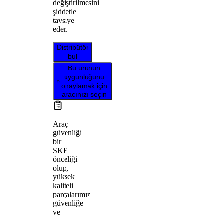
değiştirilmesini
şiddetle
tavsiye
eder.
Distribütör
bul
Bu ürünün
uygunluğunu
onaylamak için
aracınızı seçin
Araç
güvenliği
bir
SKF
önceliği
olup,
yüksek
kaliteli
parçalarımız
güvenliğe
ve