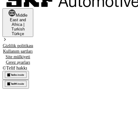
Middle
East and
Africa
|
Turkish
Türkçe
Gizlilik politikası
Kullanım şartları
Site mülkiyeti
Çerez ayarları
©
Telif hakkı