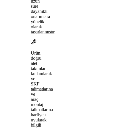
uzun
süre
dayanıklı
onarımlara
yönelik
olarak
tasarlanmıştır.
Ürün,
doğru
alet
takımları
kullanılarak
ve
SKF
talimatlarına
ve
araç
montaj
talimatlarına
harfiyen
uyularak
bilgili