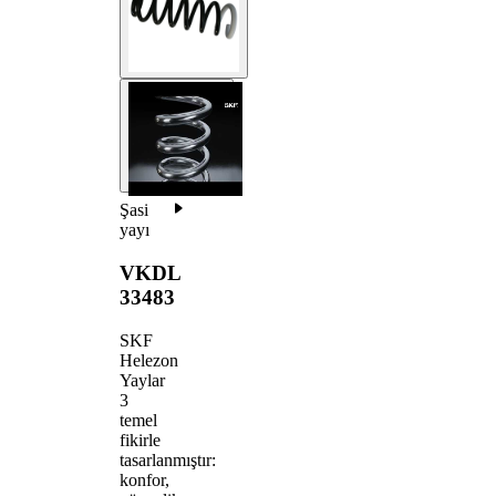
Şasi
yayı
VKDL
33483
SKF
Helezon
Yaylar
3
temel
fikirle
tasarlanmıştır:
konfor,