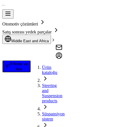
Otomotiv çözümleri
Satış sonrası yedek parçalar
Middle East and Africa
Filtrele ve
Ürün
Ara
kataloğu
Steering
and
Suspension
products
Süspansiyon
sistem