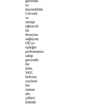
güvenlik
ve
dayanıklılık.
Güvenli
ve
sürüşü
eğlenceli
bir
deneyim
sağlayan,
OE'ye
eşdeğer
performansa
sahip
güvenilir
bir
ürün.
SKF,
helezon
yayların
her
zaman
aks
çiftleri
halinde