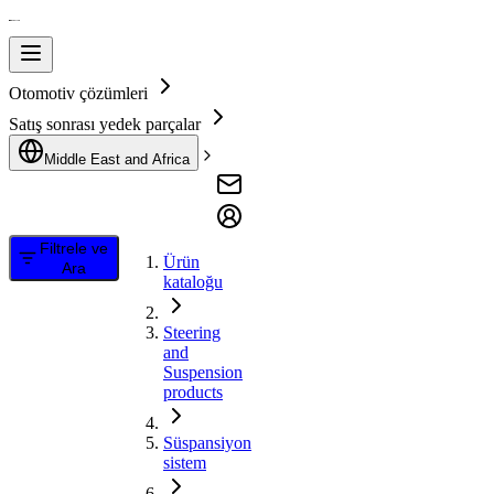
Otomotiv çözümleri
Satış sonrası yedek parçalar
Middle East and Africa
Filtrele ve
Ürün
Ara
kataloğu
Steering
and
Suspension
products
Süspansiyon
sistem