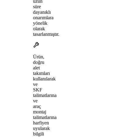
uzun
süre
dayanıklı
onarımlara
yönelik
olarak
tasarlanmıştır.
Ürün,
doğru
alet
takımları
kullanılarak
ve
SKF
talimatlarına
ve
araç
montaj
talimatlarına
harfiyen
uyularak
bilgili