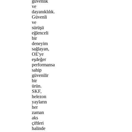
güvenlik
ve
dayanıklılık.
Güvenli
ve
sürüşü
eğlenceli
bir
deneyim
sağlayan,
OE'ye
eşdeğer
performansa
sahip
güvenilir
bir
ürün.
SKF,
helezon
yayların
her
zaman
aks
çiftleri
halinde