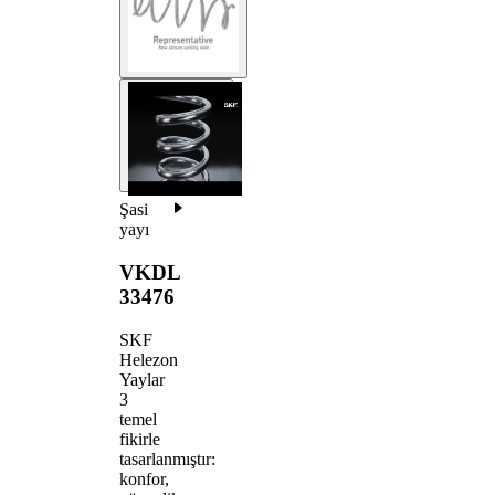
Şasi
yayı
VKDL
33476
SKF
Helezon
Yaylar
3
temel
fikirle
tasarlanmıştır:
konfor,