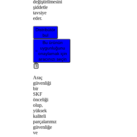
değiştirilmesini
şiddetle
tavsiye
eder.
Distribütör
bul
Bu ürünün
uygunluğunu
onaylamak için
aracınızı seçin
Araç
güvenliği
bir
SKF
önceliği
olup,
yüksek
kaliteli
parçalarımız
güvenliğe
ve