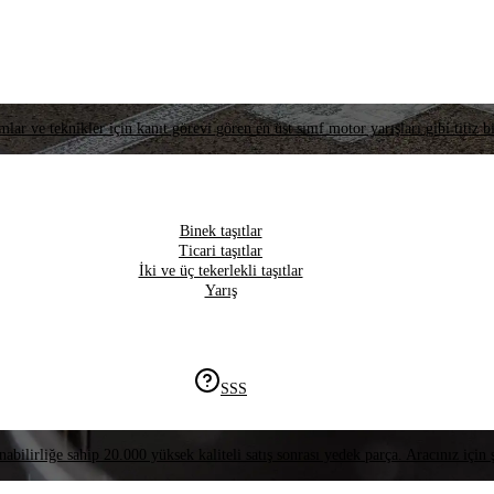
lar ve teknikler için kanıt görevi gören en üst sınıf motor yarışları gibi titiz bi
Binek taşıtlar
Ticari taşıtlar
İki ve üç tekerlekli taşıtlar
Yarış
SSS
nabilirliğe sahip 20.000 yüksek kaliteli satış sonrası yedek parça. Aracınız için