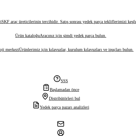
i
SKF araç üreticilerinin tercihidir. Satış sonrası yedek parça tekliflerimizi keşf
Ürün kataloğu
Aracınız için şimdi yedek parça bulun.
oji merkezi
Ürünlerimiz için kılavuzlar, kurulum kılavuzları ve ipuçları bulun.
SSS
Başlamadan önce
Distribütörleri bul
Yedek parça pazarı analizleri