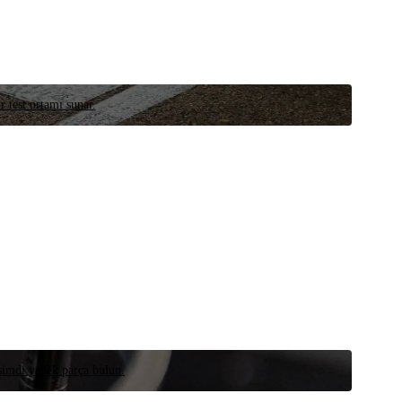
r test ortamı sunar.
 şimdi yedek parça bulun.