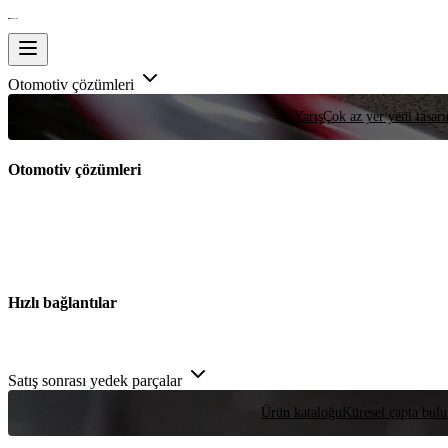
Otomotiv çözümleri
Yarış
Çok az yer yeni tasarım
Otomotiv çözümleri
Hızlı bağlantılar
Satış sonrası yedek parçalar
Ürün kataloğu
Küresel çapta bulu