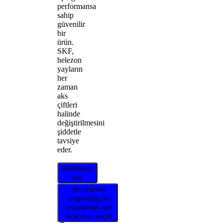
performansa
sahip
güvenilir
bir
ürün.
SKF,
helezon
yayların
her
zaman
aks
çiftleri
halinde
değiştirilmesini
şiddetle
tavsiye
eder.
Distribütör
bul
Bu ürünün
uygunluğunu
onaylamak için
aracınızı seçin