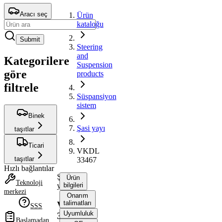
Aracı seç
Ürün
kataloğu
Submit
Steering
and
Kategorilere
Suspension
göre
products
filtrele
Süspansiyon
sistem
Binek
Şasi yayı
taşıtlar
Ticari
VKDL
taşıtlar
33467
Hızlı bağlantılar
Şasi
Ürün
Teknoloji
yayı
bilgileri
merkezi
Onarım
talimatları
VKDL
SSS
Uyumluluk
33467
Başlamadan