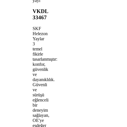
yayı
VKDL
33467
SKF
Helezon
Yaylar
3
temel
fikirle
tasarlanmıştır:
konfor,
güvenlik
ve
dayanıklılık.
Güvenli
ve
sürüşü
eğlenceli
bir
deneyim
sağlayan,
OE'ye
eşdeğer